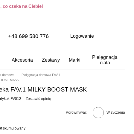
 co czeka na Ciebie!
+48 699 580 776
Logowanie
Pielęgnacja
Akcesoria
Zestawy
Marki
ciała
ja domowa
Pielęgnacja domowa FAV.1
Y BOOST MASK
mleka FAV.1 MILKY BOOST MASK
rtykuł: FV012
Zostawić opinię
Porównywać
W życzenia
bat skumulowany