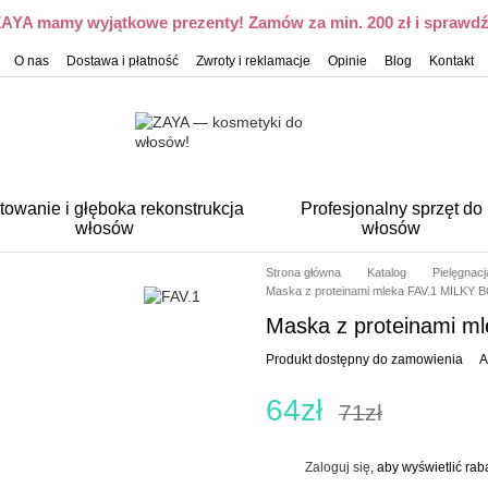
 ZAYA mamy wyjątkowe prezenty! Zamów za min. 200 zł i sprawdź,
O nas
Dostawa i płatność
Zwroty i reklamacje
Opinie
Blog
Kontakt
towanie i głęboka rekonstrukcja
Profesjonalny sprzęt do
włosów
włosów
Strona główna
Katalog
Pielęgnac
Maska z proteinami mleka FAV.1 MILK
Maska z proteinami 
Produkt dostępny do zamowienia
A
64zł
71zł
Zaloguj się
, aby wyświetlić ra
%