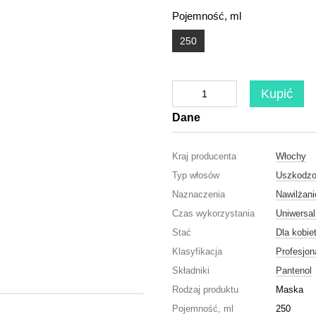
Pojemność, ml
250
Kupić
Dane
Kraj producenta
Włochy
Typ włosów
Uszkodz
Naznaczenia
Nawilżani
Czas wykorzystania
Uniwersa
Stać
Dla kobie
Klasyfikacja
Profesjon
Składniki
Pantenol
Rodzaj produktu
Maska
Pojemność, ml
250