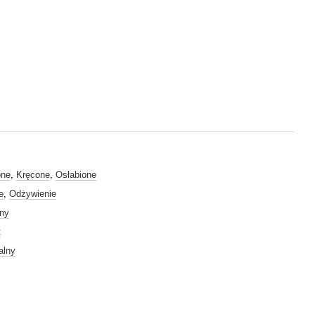
one
,
Kręcone
,
Osłabione
e
,
Odżywienie
lny
t
alny