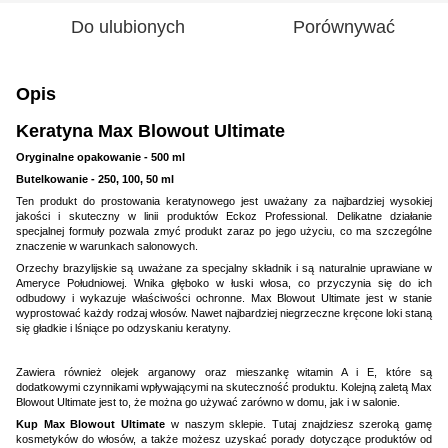
Do ulubionych
Porównywać
Opis
Keratyna Max Blowout Ultimate
Oryginalne opakowanie - 500 ml
Butelkowanie - 250, 100, 50 ml
Ten produkt do prostowania keratynowego jest uważany za najbardziej wysokiej
jakości i skuteczny w linii produktów Eckoz Professional. Delikatne działanie
specjalnej formuły pozwala zmyć produkt zaraz po jego użyciu, co ma szczególne
znaczenie w warunkach salonowych.
Orzechy brazylijskie są uważane za specjalny składnik i są naturalnie uprawiane w
Ameryce Południowej. Wnika głęboko w łuski włosa, co przyczynia się do ich
odbudowy i wykazuje właściwości ochronne. Max Blowout Ultimate jest w stanie
wyprostować każdy rodzaj włosów. Nawet najbardziej niegrzeczne kręcone loki staną
się gładkie i lśniące po odzyskaniu keratyny.
Zawiera również olejek arganowy oraz mieszankę witamin A i E, które są
dodatkowymi czynnikami wpływającymi na skuteczność produktu. Kolejną zaletą Max
Blowout Ultimate jest to, że można go używać zarówno w domu, jak i w salonie.
Kup Max Blowout Ultimate
w naszym sklepie. Tutaj znajdziesz szeroką gamę
kosmetyków do włosów, a także możesz uzyskać porady dotyczące produktów od