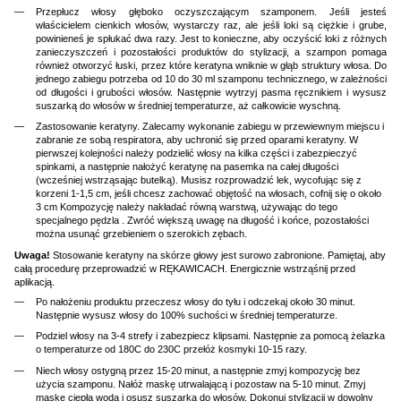
Przepłucz włosy głęboko oczyszczającym szamponem. Jeśli jesteś
właścicielem cienkich włosów, wystarczy raz, ale jeśli loki są ciężkie i grube,
powinieneś je spłukać dwa razy. Jest to konieczne, aby oczyścić loki z różnych
zanieczyszczeń i pozostałości produktów do stylizacji, a szampon pomaga
również otworzyć łuski, przez które keratyna wniknie w głąb struktury włosa. Do
jednego zabiegu potrzeba od 10 do 30 ml szamponu technicznego, w zależności
od długości i grubości włosów. Następnie wytrzyj pasma ręcznikiem i wysusz
suszarką do włosów w średniej temperaturze, aż całkowicie wyschną.
Zastosowanie keratyny. Zalecamy wykonanie zabiegu w przewiewnym miejscu i
zabranie ze sobą respiratora, aby uchronić się przed oparami keratyny. W
pierwszej kolejności należy podzielić włosy na kilka części i zabezpieczyć
spinkami, a następnie nałożyć keratynę na pasemka na całej długości
(wcześniej wstrząsając butelką). Musisz rozprowadzić lek, wycofując się z
korzeni 1-1,5 cm, jeśli chcesz zachować objętość na włosach, cofnij się o około
3 cm Kompozycję należy nakładać równą warstwą, używając do tego
specjalnego pędzla . Zwróć większą uwagę na długość i końce, pozostałości
można usunąć grzebieniem o szerokich zębach.
Uwaga!
Stosowanie keratyny na skórze głowy jest surowo zabronione. Pamiętaj, aby
całą procedurę przeprowadzić w RĘKAWICACH. Energicznie wstrząśnij przed
aplikacją.
Po nałożeniu produktu przeczesz włosy do tyłu i odczekaj około 30 minut.
Następnie wysusz włosy do 100% suchości w średniej temperaturze.
Podziel włosy na 3-4 strefy i zabezpiecz klipsami. Następnie za pomocą żelazka
o temperaturze od 180C do 230C przełóż kosmyki 10-15 razy.
Niech włosy ostygną przez 15-20 minut, a następnie zmyj kompozycję bez
użycia szamponu. Nałóż maskę utrwalającą i pozostaw na 5-10 minut. Zmyj
maskę ciepłą wodą i osusz suszarką do włosów. Dokonuj stylizacji w dowolny