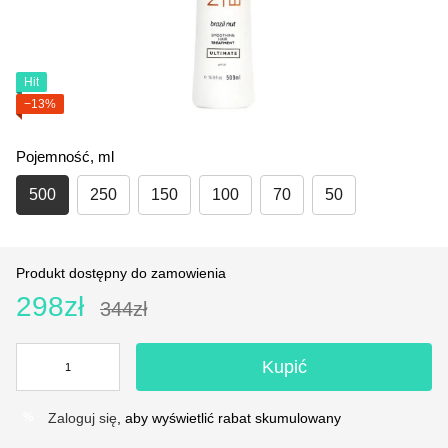
Hit
−13%
Pojemność, ml
500
250
150
100
70
50
Produkt dostępny do zamowienia
298zł
344zł
Kupić
Zaloguj się
, aby wyświetlić rabat skumulowany
%