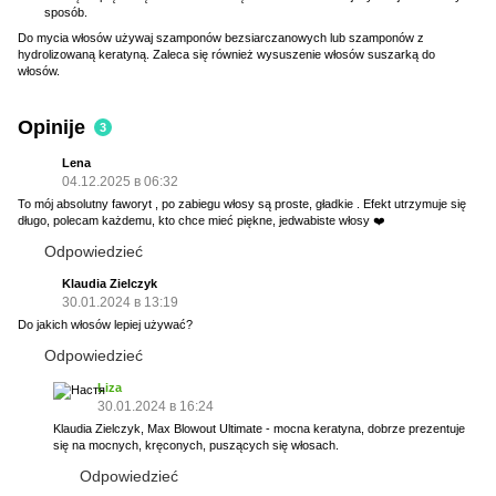
sposób.
Do mycia włosów używaj szamponów bezsiarczanowych lub szamponów z
hydrolizowaną keratyną. Zaleca się również wysuszenie włosów suszarką do
włosów.
Opinije
3
Lena
04.12.2025 в 06:32
To mój absolutny faworyt , po zabiegu włosy są proste, gładkie . Efekt utrzymuje się
długo, polecam każdemu, kto chce mieć piękne, jedwabiste włosy ❤️
Odpowiedzieć
Klaudia Zielczyk
30.01.2024 в 13:19
Do jakich włosów lepiej używać?
Odpowiedzieć
Liza
30.01.2024 в 16:24
Klaudia Zielczyk, Max Blowout Ultimate - mocna keratyna, dobrze prezentuje
się na mocnych, kręconych, puszących się włosach.
Odpowiedzieć