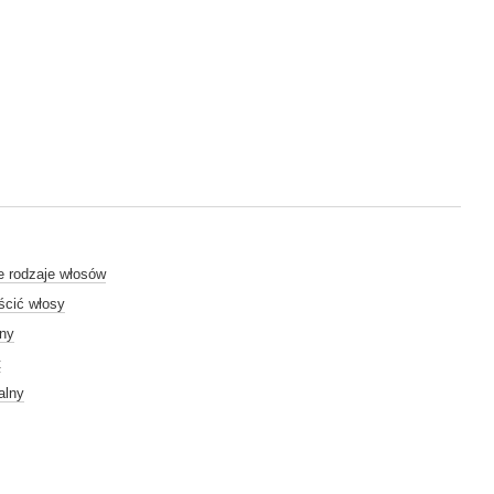
e rodzaje włosów
ścić włosy
lny
t
alny