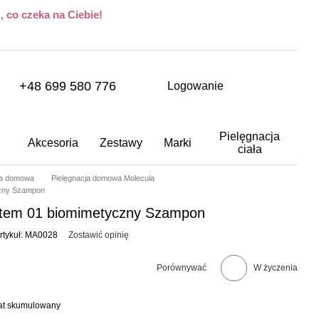
 co czeka na Ciebie!
+48 699 580 776
Logowanie
Pielęgnacja
Akcesoria
Zestawy
Marki
ciała
ja domowa
Pielęgnacja domowa Molecula
czny Szampon
stem 01 biomimetyczny Szampon
rtykuł: MA0028
Zostawić opinię
Porównywać
W życzenia
bat skumulowany