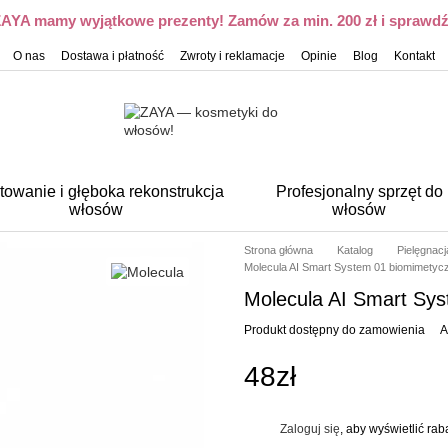
 ZAYA mamy wyjątkowe prezenty! Zamów za min. 200 zł i sprawdź,
O nas
Dostawa i płatność
Zwroty i reklamacje
Opinie
Blog
Kontakt
towanie i głęboka rekonstrukcja
Profesjonalny sprzęt do
włosów
włosów
Strona główna
Katalog
Pielęgnac
Molecula AI Smart System 01 biomimety
Molecula AI Smart Sy
Produkt dostępny do zamowienia
A
48zł
Zaloguj się
, aby wyświetlić ra
%