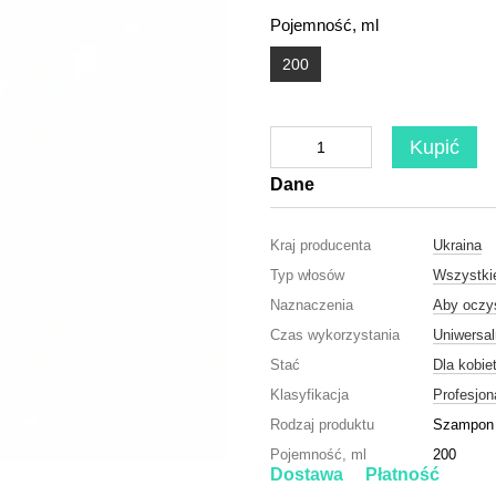
Pojemność, ml
200
Kupić
Dane
Kraj producenta
Ukraina
Typ włosów
Wszystki
Naznaczenia
Aby oczy
Czas wykorzystania
Uniwersa
Stać
Dla kobie
Klasyfikacja
Profesjon
Rodzaj produktu
Szampon
Pojemność, ml
200
Dostawa
Płatność