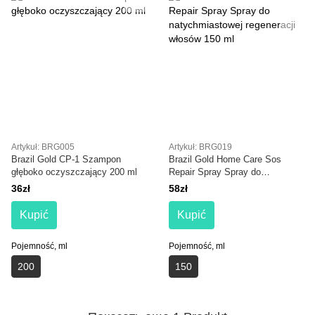
Artykuł: BRG005
Artykuł: BRG019
Brazil Gold CP-1 Szampon
Brazil Gold Home Care Sos
głęboko oczyszczający 200 ml
Repair Spray Spray do
natychmiastowej regeneracji
36zł
58zł
włosów 150 ml
Kupić
Kupić
Pojemność, ml
Pojemność, ml
200
150