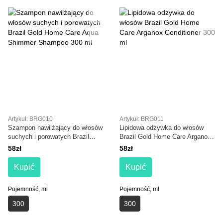
Artykuł: BRG010
Artykuł: BRG011
Szampon nawilżający do włosów
Lipidowa odżywka do włosów
suchych i porowatych Brazil
Brazil Gold Home Care Arganox
Gold Home Care Aqua Shimmer
Conditioner 300 ml
58zł
58zł
Shampoo 300 ml
Kupić
Kupić
Pojemność, ml
Pojemność, ml
300
300