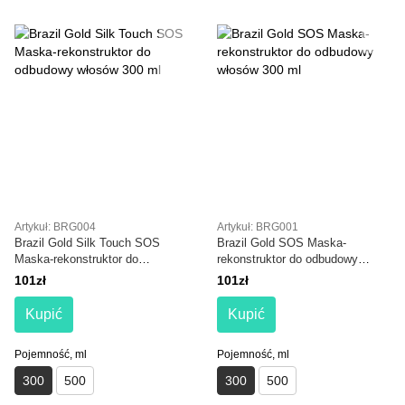
Artykuł: BRG004
Artykuł: BRG001
Brazil Gold Silk Touch SOS
Brazil Gold SOS Maska-
Maska-rekonstruktor do
rekonstruktor do odbudowy
odbudowy włosów 300 ml
włosów 300 ml
101zł
101zł
Kupić
Kupić
Pojemność, ml
Pojemność, ml
300
500
300
500