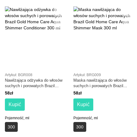
Artykuł: BGR008
Artykuł: BRG009
Nawilżająca odżywka do włosów
Maska nawilżająca do włosów
suchych i porowatych Brazil
suchych i porowatych Brazil
Gold Home Care Aqua Shimmer
Gold Home Care Aqua Shimmer
58zł
58zł
Conditioner 300 ml
Mask 300 ml
Kupić
Kupić
Pojemność, ml
Pojemność, ml
300
300