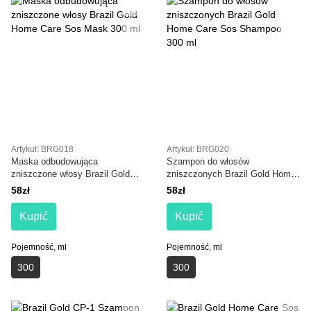
Artykuł: BRG018
Artykuł: BRG020
Maska odbudowująca
Szampon do włosów
zniszczone włosy Brazil Gold
zniszczonych Brazil Gold Home
Home Care Sos Mask 300 ml
Care Sos Shampoo 300 ml
58zł
58zł
Kupić
Kupić
Pojemność, ml
Pojemność, ml
300
300