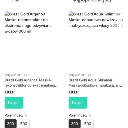
Artykuł: BRG003
Artykuł: BRG002
Brazil Gold ArganoX Maska-
Brazil Gold Aqua Shimmer
rekonstruktor do ekstremalnego
Maska-odbudowa nawilżająca i
odżywiania włosów 300 ml
nabłyszczająca włosy 300 ml
101zł
101zł
Kupić
Kupić
Pojemność, ml
Pojemność, ml
300
500
300
500