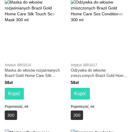
Artykuł: BRG016
Artykuł: BRG017
Maska do włosów rozjaśnianych
Odżywka do włosów
Brazil Gold Home Care Silk
zniszczonych Brazil Gold Home
Touch Sos Mask 300 ml
Care Sos Conditioner 300 ml
58zł
58zł
Kupić
Kupić
Pojemność, ml
Pojemność, ml
300
300