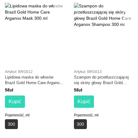
Artykuł: BRG012
Artykuł: BRG013
Lipidowa maska do włosów
Szampon do przetłuszczającej
Brazil Gold Home Care Arganox
się skóry głowy Brazil Gold
Mask 300 ml
Home Care Arganox Shampoo
58zł
58zł
300 ml
Kupić
Kupić
Pojemność, ml
Pojemność, ml
300
300