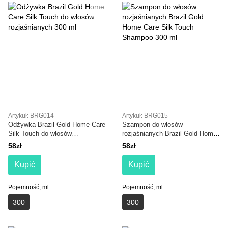
Artykuł: BRG014
Artykuł: BRG015
Odżywka Brazil Gold Home Care
Szampon do włosów
Silk Touch do włosów
rozjaśnianych Brazil Gold Home
rozjaśnianych 300 ml
Care Silk Touch Shampoo 300
58zł
58zł
ml
Kupić
Kupić
Pojemność, ml
Pojemność, ml
300
300