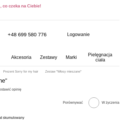
 co czeka na Ciebie!
+48 699 580 776
Logowanie
Pielęgnacja
Akcesoria
Zestawy
Marki
ciała
Prezent Sorry for my hair
Zestaw "Włosy mieszane"
ne"
ostawić opinię
Porównywać
W życzenia
bat skumulowany