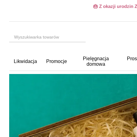
Przejdź do głównej treści
🎂 Z okazji urodzin
Pielęgnacja
Pros
Likwidacja
Promocje
domowa