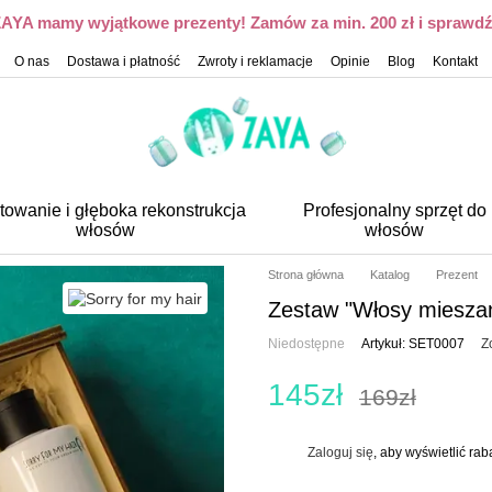
 ZAYA mamy wyjątkowe prezenty! Zamów za min. 200 zł i sprawdź,
O nas
Dostawa i płatność
Zwroty i reklamacje
Opinie
Blog
Kontakt
towanie i głęboka rekonstrukcja
Profesjonalny sprzęt do
włosów
włosów
Strona główna
Katalog
Prezent
Zestaw "Włosy miesza
Niedostępne
Artykuł: SET0007
Z
145zł
169zł
Zaloguj się
, aby wyświetlić ra
%