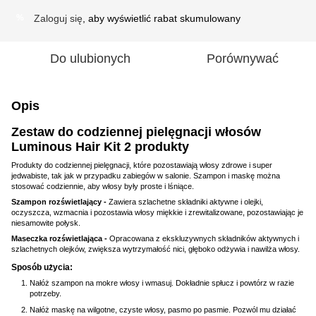
Zaloguj się
, aby wyświetlić rabat skumulowany
%
Do ulubionych
Porównywać
Opis
Zestaw do codziennej pielęgnacji włosów
Luminous Hair Kit 2 produkty
Produkty do codziennej pielęgnacji, które pozostawiają włosy zdrowe i super
jedwabiste, tak jak w przypadku zabiegów w salonie. Szampon i maskę można
stosować codziennie, aby włosy były proste i lśniące.
Szampon rozświetlający -
Zawiera szlachetne składniki aktywne i olejki,
oczyszcza, wzmacnia i pozostawia włosy miękkie i zrewitalizowane, pozostawiając je
niesamowite połysk.
Maseczka rozświetlająca -
Opracowana z ekskluzywnych składników aktywnych i
szlachetnych olejków, zwiększa wytrzymałość nici, głęboko odżywia i nawilża włosy.
Sposób użycia:
Nałóż szampon na mokre włosy i wmasuj. Dokładnie spłucz i powtórz w razie
potrzeby.
Nałóż maskę na wilgotne, czyste włosy, pasmo po pasmie. Pozwól mu działać