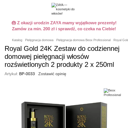
🎂 Z okazji urodzin ZAYA mamy wyjątkowe prezenty!
Zamów za min. 200 zł i sprawdź, co czeka na Ciebie!
Katalog
Pielęgnacja domowa
Pielęgnacja domowa Beox Professional
Royal Gol
Royal Gold 24K Zestaw do codziennej
domowej pielęgnacji włosów
rozświetlonych 2 produkty 2 x 250ml
Artykuł:
BP-0033
Zostawić opinię