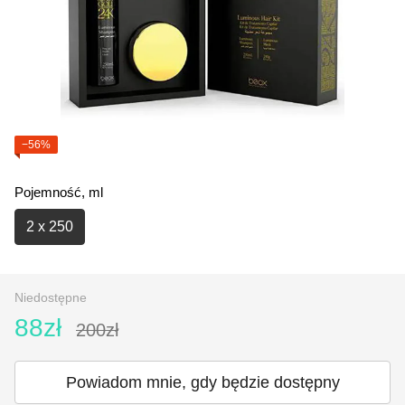
−56%
Pojemność, ml
2 x 250
Niedostępne
88zł
200zł
Powiadom mnie, gdy będzie dostępny