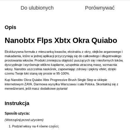
Do ulubionych
Porównywać
Opis
Nanobtx Flps Xbtx Okra Quiabo
Ekskluzywna formuła z mieszanką kwasów, ekstraktu z okry, olejków arganowego i
makadamia, które w jednej aplikacji przyczyniają się do całkowitego i długotrwałego
prostowania włosów. Produkt zmniejsza objętość puszących się i niesfornych loków,
dyscyplinuje i wyrównuje włókno kapilarne, uzupełnia utraconą masę, wzmacnia
włosy. Nanobtx uszczelnia naskórek, zapewniając zdrowy i piękny efekt, dzięki
czemu Twoje loki staną się proste w 95-100%.
Kup Nanobtx Okra Quiabo Xbtx Progressive Brush Single Step w sklepie
internetowym ZAYA. Darmowa wysyłka Warszawa i cała Polska. Skontaktuj się z
menedżerami, jeśli masz dodatkowe pytania!
Instrukcja
Sposób użycia:
(Wstrząśnij przed użyciem)
Podziel włosy na 4 równe części;