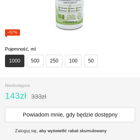
−57%
Pojemność, ml
1000
500
250
100
50
Niedostępne
143zł
333zł
Powiadom mnie, gdy będzie dostępny
Zaloguj się
, aby wyświetlić rabat skumulowany
%