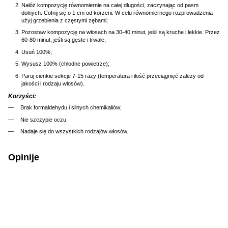
Nałóż kompozycję równomiernie na całej długości, zaczynając od pasm
dolnych. Cofnij się o 1 cm od korzeni. W celu równomiernego rozprowadzenia
użyj grzebienia z częstymi zębami;
Pozostaw kompozycję na włosach na 30-40 minut, jeśli są kruche i lekkie. Przez
60-80 minut, jeśli są gęste i trwałe;
Usuń 100%;
Wysusz 100% (chłodne powietrze);
Paruj cienkie sekcje 7-15 razy (temperatura i ilość przeciągnięć zależy od
jakości i rodzaju włosów).
Korzyści:
Brak formaldehydu i silnych chemikaliów;
Nie szczypie oczu.
Nadaje się do wszystkich rodzajów włosów.
Opinije