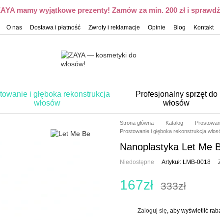
 ZAYA mamy wyjątkowe prezenty! Zamów za min. 200 zł i sprawdź,
O nas
Dostawa i płatność
Zwroty i reklamacje
Opinie
Blog
Kontakt
towanie i głęboka rekonstrukcja
Profesjonalny sprzęt do
włosów
włosów
Strona główna
Katalog
Prostowan
Prostowanie i głęboka rekonstrukcja wło
Nanoplastyka Let Me B
Niedostępne
Artykuł: LMB-0018
167zł
333zł
Zaloguj się
, aby wyświetlić ra
%