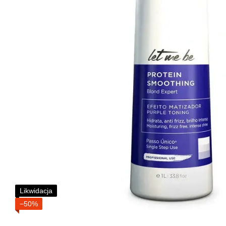
Likwidacja
−50%