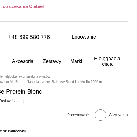
 co czeka na Ciebie!
+48 699 580 776
Logowanie
Pielęgnacja
Akcesoria
Zestawy
Marki
ciała
ie i głęboka rekonstrukcja włosów
sów Let Me Be
Nanoplastyczny Białkowy Blond Let Me Be 1000 ml
e Protein Blond
Zostawić opinię
Porównywać
W życzenia
bat skumulowany