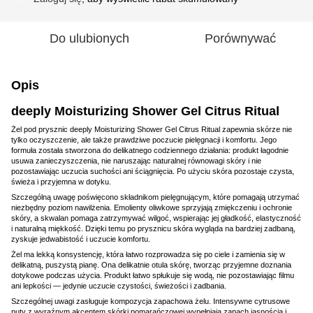
Do ulubionych
Porównywać
Opis
deeply Moisturizing Shower Gel Citrus Ritual
Żel pod prysznic deeply Moisturizing Shower Gel Citrus Ritual zapewnia skórze nie
tylko oczyszczenie, ale także prawdziwe poczucie pielęgnacji i komfortu. Jego
formuła została stworzona do delikatnego codziennego działania: produkt łagodnie
usuwa zanieczyszczenia, nie naruszając naturalnej równowagi skóry i nie
pozostawiając uczucia suchości ani ściągnięcia. Po użyciu skóra pozostaje czysta,
świeża i przyjemna w dotyku.
Szczególną uwagę poświęcono składnikom pielęgnującym, które pomagają utrzymać
niezbędny poziom nawilżenia. Emolienty oliwkowe sprzyjają zmiękczeniu i ochronie
skóry, a skwalan pomaga zatrzymywać wilgoć, wspierając jej gładkość, elastyczność
i naturalną miękkość. Dzięki temu po prysznicu skóra wygląda na bardziej zadbaną,
zyskuje jedwabistość i uczucie komfortu.
Żel ma lekką konsystencję, która łatwo rozprowadza się po ciele i zamienia się w
delikatną, puszystą pianę. Ona delikatnie otula skórę, tworząc przyjemne doznania
dotykowe podczas użycia. Produkt łatwo spłukuje się wodą, nie pozostawiając filmu
ani lepkości — jedynie uczucie czystości, świeżości i zadbania.
Szczególnej uwagi zasługuje kompozycja zapachowa żelu. Intensywne cytrusowe
nuty z wyraźnym akcentem skórki pomarańczowej wypełniają zapach jasnością i