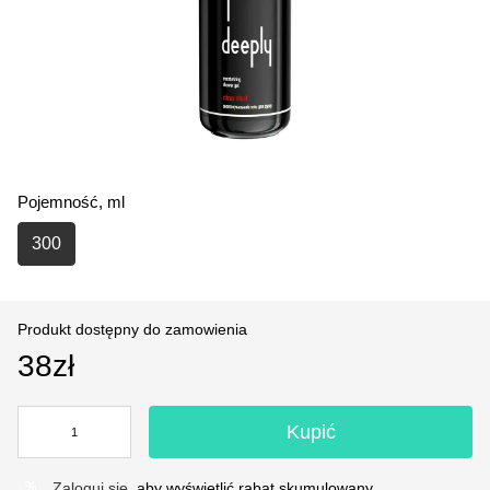
Pojemność, ml
300
Produkt dostępny do zamowienia
38zł
Kupić
Zaloguj się
, aby wyświetlić rabat skumulowany
%