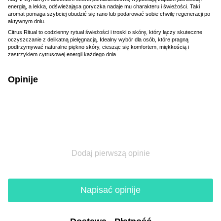
energią, a lekka, odświeżająca goryczka nadaje mu charakteru i świeżości. Taki
aromat pomaga szybciej obudzić się rano lub podarować sobie chwilę regeneracji po
aktywnym dniu.
Citrus Ritual to codzienny rytuał świeżości i troski o skórę, który łączy skuteczne
oczyszczanie z delikatną pielęgnacją. Idealny wybór dla osób, które pragną
podtrzymywać naturalne piękno skóry, ciesząc się komfortem, miękkością i
zastrzykiem cytrusowej energii każdego dnia.
Opinije
Dodaj pierwszą opinie
Napisać opinije