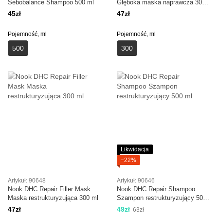
Sebobalance Shampoo 500 ml
Głęboka maska naprawcza 300
ml
45zł
47zł
Pojemność, ml
Pojemność, ml
500
300
Likwidacja
−22%
Artykuł: 90648
Artykuł: 90646
Nook DHC Repair Filler Mask
Nook DHC Repair Shampoo
Maska restrukturyzująca 300 ml
Szampon restrukturyzujący 500
ml
47zł
49zł
63zł