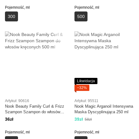
Pojemność, ml
Pojemność, ml
300
500
Likwidacja
−32%
Artykuł: 90616
Artykuł: 95511
Nook Beauty Family Curl & Frizz
Nook Magic Arganoil Intensywna
Szampon Szampon do włosów
Maska Dyscyplinująca 250 ml
kręconych 500 ml
36zł
39zł
58zł
Pojemność, ml
Pojemność, ml