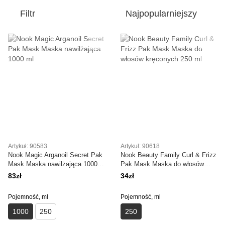
Filtr
Najpopularniejszy
Artykuł: 90583
Artykuł: 90618
Nook Magic Arganoil Secret Pak
Nook Beauty Family Curl & Frizz
Mask Maska nawilżająca 1000
Pak Mask Maska do włosów
ml
kręconych 250 ml
83zł
34zł
Pojemność, ml
Pojemność, ml
1000
250
250