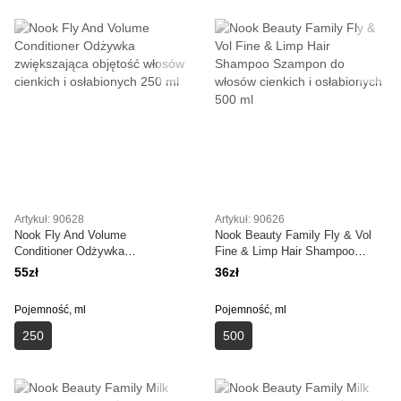
Artykuł: 90628
Artykuł: 90626
Nook Fly And Volume
Nook Beauty Family Fly & Vol
Conditioner Odżywka
Fine & Limp Hair Shampoo
zwiększająca objętość włosów
Szampon do włosów cienkich i
55zł
36zł
cienkich i osłabionych 250 ml
osłabionych 500 ml
Pojemność, ml
Pojemność, ml
250
500