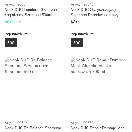
Artykuł: 90654
Artykuł: 90641
Nook DHC Leniderm Szampon
Nook DHC Oczyszczający
Łagodzący Szampon 500ml
Szampon Przeciwłupieżowy
Szampon 500ml
49zł
63zł
63zł
Pojemność, ml
Pojemność, ml
500
500
Artykuł: 90644
Artykuł: 90650
Nook DHC Re-Balance Shampoo
Nook DHC Repair Damage Mask