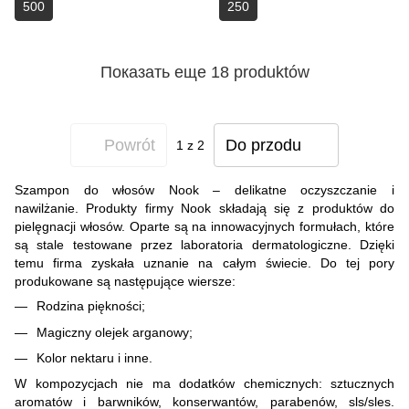
500
250
Показать еще 18 produktów
Powrót
Do przodu
1
z 2
Szampon do włosów Nook – delikatne oczyszczanie i
nawilżanie. Produkty firmy Nook składają się z produktów do
pielęgnacji włosów. Oparte są na innowacyjnych formułach, które
są stale testowane przez laboratoria dermatologiczne. Dzięki
temu firma zyskała uznanie na całym świecie. Do tej pory
produkowane są następujące wiersze:
Rodzina piękności;
Magiczny olejek arganowy;
Kolor nektaru i inne.
W kompozycjach nie ma dodatków chemicznych: sztucznych
aromatów i barwników, konserwantów, parabenów, sls/sles.