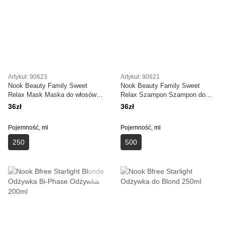
Artykuł: 90623
Artykuł: 90621
Nook Beauty Family Sweet
Nook Beauty Family Sweet
Relax Mask Maska do włosów
Relax Szampon Szampon do
kręconych 259 ml
Włosów Kręconych 500 ml
36zł
36zł
Pojemność, ml
Pojemność, ml
250
500