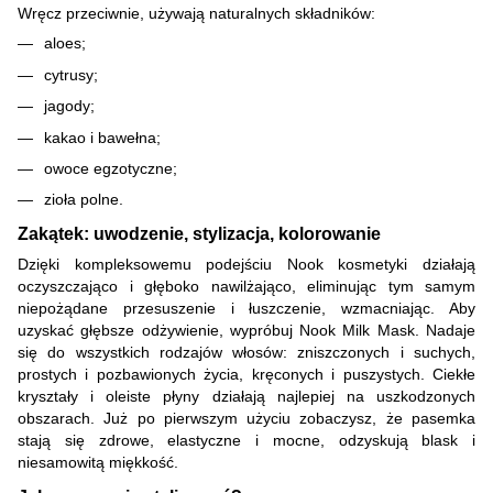
Wręcz przeciwnie, używają naturalnych składników:
aloes;
cytrusy;
jagody;
kakao i bawełna;
owoce egzotyczne;
zioła polne.
Zakątek: uwodzenie, stylizacja, kolorowanie
Dzięki kompleksowemu podejściu Nook kosmetyki działają
oczyszczająco i głęboko nawilżająco, eliminując tym samym
niepożądane przesuszenie i łuszczenie, wzmacniając. Aby
uzyskać głębsze odżywienie, wypróbuj Nook Milk Mask. Nadaje
się do wszystkich rodzajów włosów: zniszczonych i suchych,
prostych i pozbawionych życia, kręconych i puszystych. Ciekłe
kryształy i oleiste płyny działają najlepiej na uszkodzonych
obszarach. Już po pierwszym użyciu zobaczysz, że pasemka
stają się zdrowe, elastyczne i mocne, odzyskują blask i
niesamowitą miękkość.