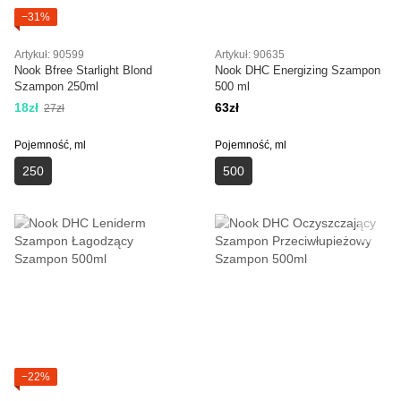
−31%
Artykuł: 90599
Artykuł: 90635
Nook Bfree Starlight Blond
Nook DHC Energizing Szampon
Szampon 250ml
500 ml
18zł
63zł
27zł
Pojemność, ml
Pojemność, ml
250
500
−22%