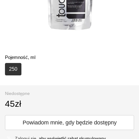
Pojemność, ml
250
Niedostępne
45zł
Powiadom mnie, gdy będzie dostępny
Zaloguj się
, aby wyświetlić rabat skumulowany
%