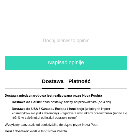
Dodaj pierwszą opinie
Napisać opinije
Dostawa
Płatność
Dostawa międzynarodowa jest realizowana przez Nova Poshta
Dostawa do Polski:
czas dostawy zależy od przewoźnika (od 4 dni).
Dostawa do USA / Kanada / Europa / inne kraje
(w których import
kosmetyków nie jest zabroniony) – zgodnie z warunkami przewoźnika (może się
różnić w zależności od kraju i odprawy celnej).
Wysyłamy paczuszki od poniedziałku do piątku przez Nova Post.
Koszt dostawy:
według taryf Nova Poshta.