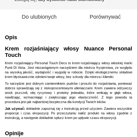
Do ulubionych
Porównywać
Opis
Krem rozjaśniający włosy Nuance Personal
Touch
Krem rozjaśniający Personal Touch Deco to krem rozjaśniający włosy włoskiej marki
Punti Di Vista. Jest niezastąpionym narzędziem dla mistrza fryzjerstwa, ze względu
na wysoką jakość, wydajność i wygodę w robocie. Dzięki ekologicznemu składowi
krem błyskawicznie odmieni twoje włosy, bez szkody dla mistrza i klientki.
To narzędzie jest dobrym zamiennikiem pudrów i proszki do rozjaśniania, ponieważ
dobrze sprawdzają się z niskoprocentowymi utleniaczami. Krem zawiera odżywczy
wosk pszczeli, olej rycynowy i proteiny jedwabiu, które wnikają w głąb włosa,
nawilżając, wzmacniając i zwiększając jego elastyczność. Z tego powodu ta
procedura jest jak najbardziej bezpieczna dla kondycji Twoich loków.
Jak używać:
dokładnie zapoznaj się z instrukcją przed użyciem. Zawiera wszystkie
proporcje i czas ekspozycji. Po przeczytaniu nałóż produkt na włosy zgodnie z
instrukcją, a następnie dokładnie spłucz krem po upływie czasu ekspozycji.
Opinije