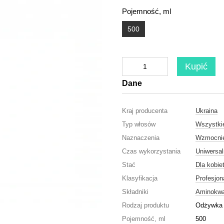
Pojemność, ml
500
Kupić
Dane
Kraj producenta
Ukraina
Typ włosów
Wszystki
Naznaczenia
Wzmocnie
Czas wykorzystania
Uniwersa
Stać
Dla kobie
Klasyfikacja
Profesjon
Składniki
Aminokw
Rodzaj produktu
Odżywka
Pojemność, ml
500