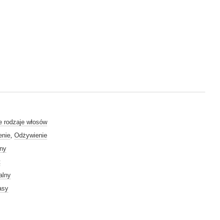
e rodzaje włosów
nie
,
Odżywienie
lny
t
alny
asy