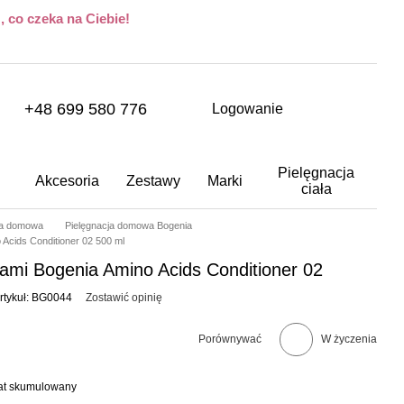
 co czeka na Ciebie!
+48 699 580 776
Logowanie
Pielęgnacja
Akcesoria
Zestawy
Marki
ciała
ja domowa
Pielęgnacja domowa Bogenia
cids Conditioner 02 500 ml
mi Bogenia Amino Acids Conditioner 02
rtykuł: BG0044
Zostawić opinię
Porównywać
W życzenia
bat skumulowany