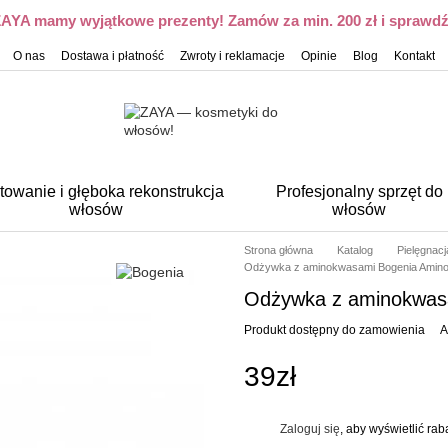
 ZAYA mamy wyjątkowe prezenty! Zamów za min. 200 zł i sprawdź,
O nas
Dostawa i płatność
Zwroty i reklamacje
Opinie
Blog
Kontakt
towanie i głęboka rekonstrukcja
Profesjonalny sprzęt do
włosów
włosów
Strona główna
Katalog
Pielęgnac
Odżywka z aminokwasami Bogenia Amino A
Odżywka z aminokwasa
Produkt dostępny do zamowienia
A
39zł
Zaloguj się
, aby wyświetlić ra
%