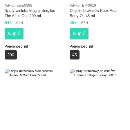
Artykuł: serg0398
Artykuł: BP-0019
Spray wielofunkcyjny Sergilac
Olejek do włosów Beox Acai
The All in One 200 ml
Berry Oil 45 ml
94zł
46zł
101zł
167zł
Kupić
Kupić
Pojemność, ml
Pojemność, ml
200
45