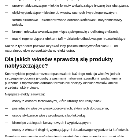
spraye nabłyszczające – lekkie formuły wykańczające fryzurę bez obciążania,
olejki wygładzające – idealne do włosów suchych i wysokoporowatych,
serum silikonowe – skoncentrowana ochrona końcówek i natychmiastowy
połysk,
kremy i mleczka wygładzające – łączą pielęgnację z delikatną stylizacją,
maski regenerujące z efektem tafli – działanie odbudowujące i rozświetlające.
Każda z tych form pozwala uzyskać inny poziom intensywności blasku – od
naturalnego glow po spektakularny efekt lustra.
Dla jakich włosów sprawdzą się produkty
nabłyszczające?
Kosmetyki do połysku można dopasować do każdego rodzaju włosów, jednak
szczególnie docenią je osoby z pasmami matowymi, szorstkimi i podatnymi na
puszenie. Odpowiednio dobrana formuła nie obciąży cienkich włosów ani nie
przetłuści skóry głowy.
Najlepsze efekty zauważą:
osoby z włosami farbowanymi, które utraciły naturalny blask,
posiadaczki włosów wysokoporowatych, skłonnych do puszenia,
osoby stylizujące włosy prostownicą lub lokówką,
klienci po zabiegach keratynowych i wygładzających,
osoby z włosami długimi, wymagającymi dodatkowego wygładzenia końcówek.
Regularne stosowanie profesjonalnych produktów shine pozwala utrzymać efekt