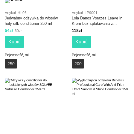
Artykuł: HL06
Artykuł: LP9001
Jedwabny odżywka do włosów
Lola Danos Vorazes Leave in
holy silk conditioner 250 ml
Krem bez spłukiwania z
termoochroną 200 ml
54zł
118zł
60zł
Kupić
Kupić
Pojemność, ml
Pojemność, ml
250
200