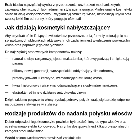
Brak blasku najczęściej wynika z przesuszenia, uszkodzeń mechanicznych,
zabiegów chemicznych lub nadmiernej stylizacji na gorąco. Profesjonalne kosmetyki
shine działają wielopoziomowo – wygładzają strukturę włosa, uzupełniają ubytki oraz
tworzą lekki film ochronny, który potęguje efekt tafli.
Jak działają kosmetyki nabłyszczające?
Aby uzyskać efekt lśniących włosów bez przetłuszczenia, formuły opierają się na
sprawdzonych składnikach aktywnych. Ich zadaniem jest wygładzenie powierzchni
włosa oraz poprawa jego elastyczności.
Do najczęściej stosowanych komponentów należą:
naturalne oleje (arganowy, jojoba, makadamia), które wygładzają i zmiękczają
pasma,
silikony nowej generacji, tworzące lekki, oddychający film ochronny,
proteiny jedwabiu i keratyna, wzmacniające strukturę włosa,
kwas hialuronowy i gliceryna, odpowiadające za optymalne nawilżenie,
ekstrakty roślinne o działaniu antyoksydacyjnym.
Dzięki takiemu połączeniu włosy zyskują zdrowy połysk, stają się bardziej odporne
na puszenie i łatwiejsze w stylizacji.
Rodzaje produktów do nadania połysku włosów
Dobór odpowiedniego kosmetyku powinien być uzależniony od typu włosów oraz
oczekiwanego efektu końcowego. Na rynku dostępnych jest kilka profesjonalnych
kategorii produktów shine.
Wśród najpopularniejszych rozwiązań znajdują się: