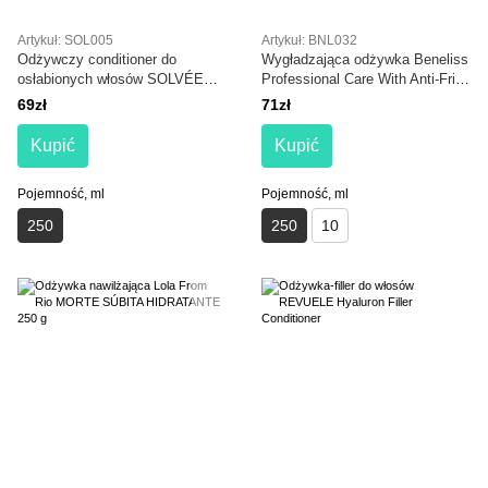
Artykuł: SOL005
Artykuł: BNL032
Odżywczy conditioner do
Wygładzająca odżywka Beneliss
osłabionych włosów SOLVÉE
Professional Care With Anti-Frizz
Nutrisse Conditioner 250 ml
Effect Smooth & Shine
69zł
71zł
Conditioner 250 ml
Kupić
Kupić
Pojemność, ml
Pojemność, ml
250
250
10