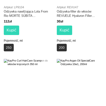
Artykuł: LP9104
Artykuł: REVU47
Odżywka nawilżająca Lola From
Odżywka-filler do włosów
Rio MORTE SÚBITA
REVUELE Hyaluron Filler
HIDRATANTE 250 g
Conditioner
112zł
30zł
Kupić
Kupić
Pojemność, ml
Pojemność, ml
250
200