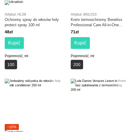
Artykuł: HL08
Artykuł: BNL033
Ochronny spray do włosów holy
Krem termoochronny Beneliss
protect spray 100 ml
Professional Care All-in-One
Thermo Protection Cream
48zł
71zł
Kupić
Kupić
Pojemność, ml
Pojemność, ml
100
200
−10%