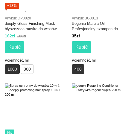
−13%
1
Artykuł: DP0020
Artykuł: BG0013
deeply Gloss Finishing Mask
Bogenia Marula Oil
błyszcząca maska do włosów
Profesjonalny szampon do
1000 ml
włosów Bogenia Marula Oil
162zł
35zł
186zł
Profesjonalny szampon do
włosów
Kupić
Kupić
Pojemność, ml
Pojemność, ml
1000
300
400
Hit