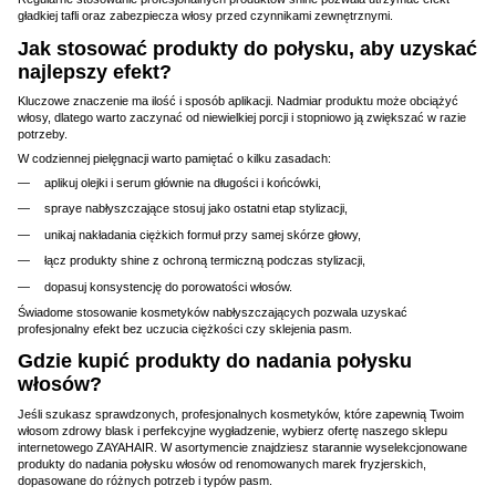
gładkiej tafli oraz zabezpiecza włosy przed czynnikami zewnętrznymi.
Jak stosować produkty do połysku, aby uzyskać
najlepszy efekt?
Kluczowe znaczenie ma ilość i sposób aplikacji. Nadmiar produktu może obciążyć
włosy, dlatego warto zaczynać od niewielkiej porcji i stopniowo ją zwiększać w razie
potrzeby.
W codziennej pielęgnacji warto pamiętać o kilku zasadach:
aplikuj olejki i serum głównie na długości i końcówki,
spraye nabłyszczające stosuj jako ostatni etap stylizacji,
unikaj nakładania ciężkich formuł przy samej skórze głowy,
łącz produkty shine z ochroną termiczną podczas stylizacji,
dopasuj konsystencję do porowatości włosów.
Świadome stosowanie kosmetyków nabłyszczających pozwala uzyskać
profesjonalny efekt bez uczucia ciężkości czy sklejenia pasm.
Gdzie kupić produkty do nadania połysku
włosów?
Jeśli szukasz sprawdzonych, profesjonalnych kosmetyków, które zapewnią Twoim
włosom zdrowy blask i perfekcyjne wygładzenie, wybierz ofertę naszego sklepu
internetowego ZAYAHAIR. W asortymencie znajdziesz starannie wyselekcjonowane
produkty do nadania połysku włosów od renomowanych marek fryzjerskich,
dopasowane do różnych potrzeb i typów pasm.