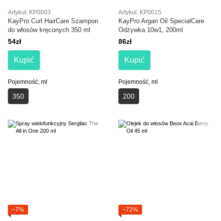
Artykuł: KP0003
Artykuł: KP0015
KayPro Curl HairCare Szampon
KayPro Argan Oil SpecialCare
do włosów kręconych 350 ml
Odżywka 10w1, 200ml
54zł
86zł
Kupić
Kupić
Pojemność, ml
Pojemność, ml
350
200
−7%
−72%