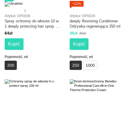
−12%
1
Artykuł: DP0008
Artykuł: DP0029
Spray ochronny do włosów 10 w
deeply Restoring Conditioner
1 deeply protecting hair spray 10
Odżywka regenerująca 250 ml
in 1 200 ml
64zł
36zł
40zł
Kupić
Kupić
Pojemność, ml
Pojemność, ml
200
250
1000