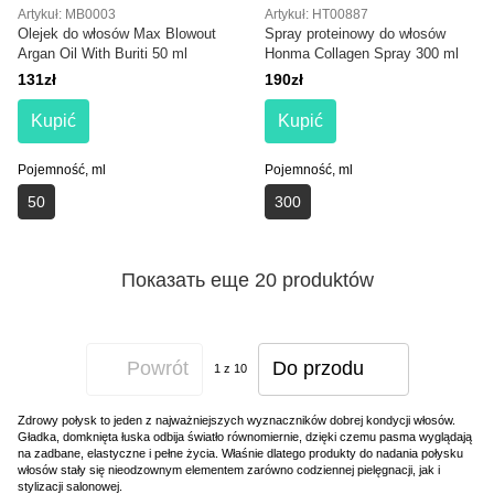
Artykuł: MB0003
Artykuł: HT00887
Olejek do włosów Max Blowout
Spray proteinowy do włosów
Argan Oil With Buriti 50 ml
Honma Collagen Spray 300 ml
131zł
190zł
Kupić
Kupić
Pojemność, ml
Pojemność, ml
50
300
Показать еще 20 produktów
Powrót
Do przodu
1
z 10
Zdrowy połysk to jeden z najważniejszych wyznaczników dobrej kondycji włosów.
Gładka, domknięta łuska odbija światło równomiernie, dzięki czemu pasma wyglądają
na zadbane, elastyczne i pełne życia. Właśnie dlatego produkty do nadania połysku
włosów stały się nieodzownym elementem zarówno codziennej pielęgnacji, jak i
stylizacji salonowej.