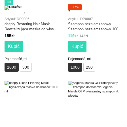
Hit
−17%
3
1
Artykuł: DP0006
Artykuł: DP0007
deeply Restoring Hair Mask
Szampon bezsiarczanowy
Rewitalizująca maska do włosów
Szampon bezsiarczanowy 1000
1000 ml
ml
155zł
119zł
143zł
Kupić
Kupić
Pojemność, ml
Pojemność, ml
1000
300
1000
250