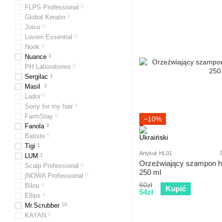
FLPS Professional
0
Global Keratin
0
Joico
0
Lovien Essential
0
Nook
0
Nuance
3
PH Laboratories
0
Sergilac
1
Masil
2
Lador
0
Sorry for my hair
0
FarmStay
0
−10%
Fanola
3
Batiste
0
Tigi
1
Artykuł: HL01
LUM
1
Orzeźwiający szampon h
Scalp Professional
0
250 ml
jNOWA Professional
0
60zł
Bilou
0
Kupić
54zł
Ellips
0
Mr.Scrubber
10
KAYAN
0