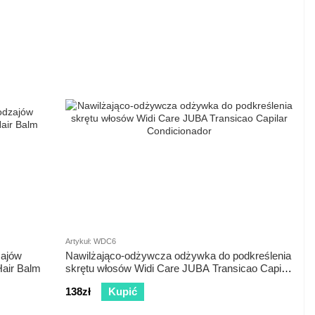
Artykuł: WDC6
zajów
Nawilżająco-odżywcza odżywka do podkreślenia
Hair Balm
skrętu włosów Widi Care JUBA Transicao Capilar
Condicionador
138zł
Kupić