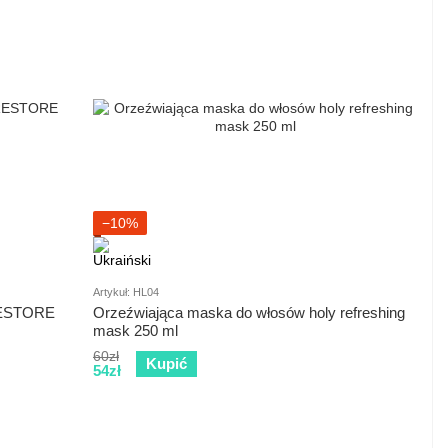
−10%
Artykuł: HL04
RESTORE
Orzeźwiająca maska do włosów holy refreshing
mask 250 ml
60zł
Kupić
54zł