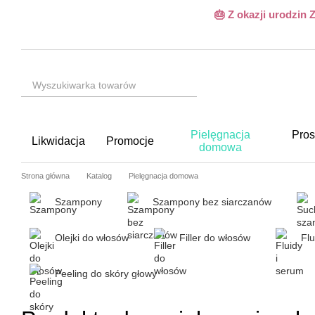
Przejdź do głównej treści
🎂 Z okazji urodzin
Pielęgnacja
Pros
Likwidacja
Promocje
domowa
Strona główna
Katalog
Pielęgnacja domowa
Szampony
Szampony bez siarczanów
Olejki do włosów
Filler do włosów
Flu
Peeling do skóry głowy