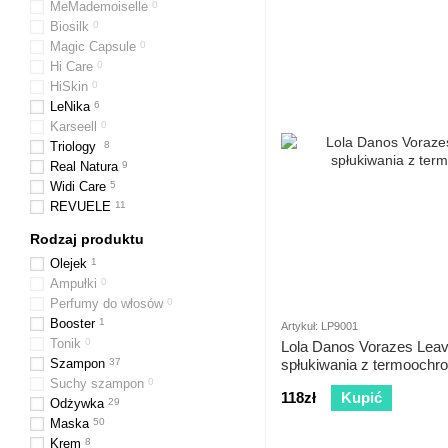
MeMademoiselle
0
Biosilk
0
Magic Capsule
0
Hi Care
0
HiSkin
0
LeNika
6
Karseell
0
Triology
8
Real Natura
9
Widi Care
5
REVUELE
11
Rodzaj produktu
Olejek
1
Ampułki
0
Perfumy do włosów
0
Booster
1
Artykuł: LP9001
Tonik
0
Lola Danos Vorazes Leav
Szampon
37
spłukiwania z termoochr
Suchy szampon
0
118zł
Kupić
Odżywka
29
Maska
50
Krem
8