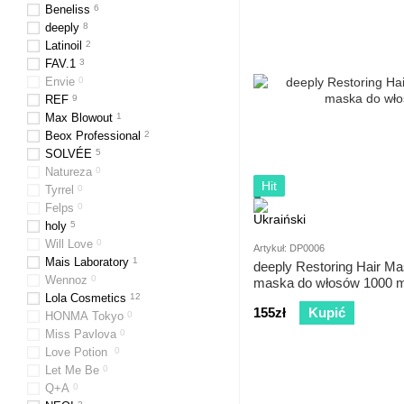
Beneliss
6
deeply
8
Latinoil
2
FAV.1
3
Envie
0
REF
9
Max Blowout
1
Beox Professional
2
SOLVÉE
5
Natureza
0
Hit
Tyrrel
0
Felps
0
holy
5
Will Love
0
Artykuł: DP0006
Mais Laboratory
1
deeply Restoring Hair Ma
Wennoz
0
maska do włosów 1000 m
Lola Cosmetics
12
155zł
Kupić
HONMA Tokyo
0
Miss Pavlova
0
Love Potion
0
Let Me Be
0
Q+A
0