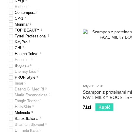
NEQI
3
Richee
0
Contempora
3
CP-1
7
Monmar
1
TOP BEAUTY
8
Tyrrel Professional
1
KayPro
1
CHI
2
Honma Tokyo
1
Ecoplus
0
Bogenia
13
Eternity Liss
0
PROFIStyle
5
Inoar
0
Artykuł: FV011
Daeng Gi Meo Ri
0
Szampon z proteinami m
Maria Escandalosa
0
FAV.1 MILKY BOOST 
Tangle Teezer
0
HollySkin
0
71zł
Kupić
Molecula
3
Barex Italiana
7
Brazilian Blowout
0
Emmebi Italia
0