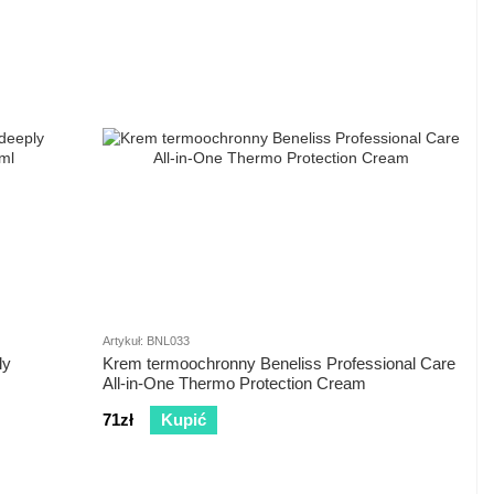
Artykuł: BNL033
ly
Krem termoochronny Beneliss Professional Care
All-in-One Thermo Protection Cream
71zł
Kupić