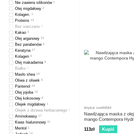
Nie zawiera silikonów
1
Olej migdałowy
2
Kolagen.
1
Proteins
12
Bez siarczanu
0
Kakao
3
Olej arganowy
22
Bez parabenów
4
Keratyna
27
Kolagen
4
Olej makadamia
9
Białko
0
Masło shea
16
Oliwa z oliwek
4
Pantenol
24
Olej jojoba
10
Olej kokosowy
4
Olejek migdałowy
1
Artykuł: cont94564
Olejek z drzewa herbacianego
0
Nawilżająca maska z olejk
Aminokwasy
17
mango Contempora Hydra
Kwas hialuronowy
11
Mentol
1
113zł
Kupić
16