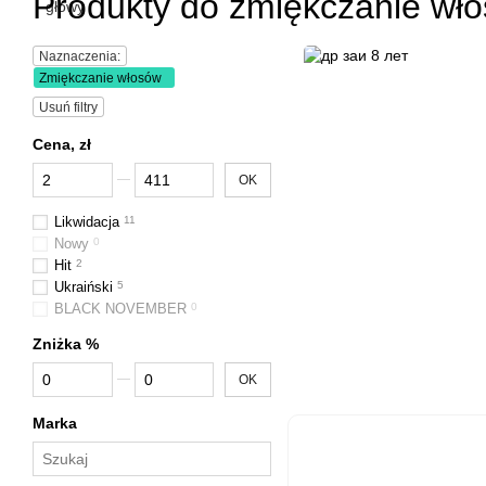
Produkty do zmiękczanie wł
Naznaczenia:
Zmiękczanie włosów
Usuń filtry
Cena, zł
Od Cena, zł
Do Cena, zł
OK
Likwidacja
11
Nowy
0
Hit
2
Ukraiński
5
BLACK NOVEMBER
0
Zniżka %
Od Zniżka %
Do Zniżka %
OK
Marka