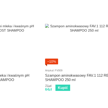
−10%
Artykuł: FV009
leka i kwaśnym pH
Szampon aminokwasowy FAV.1 112 
SHAMPOO
SHAMPOO 250 ml
71zł
Kupić
64zł