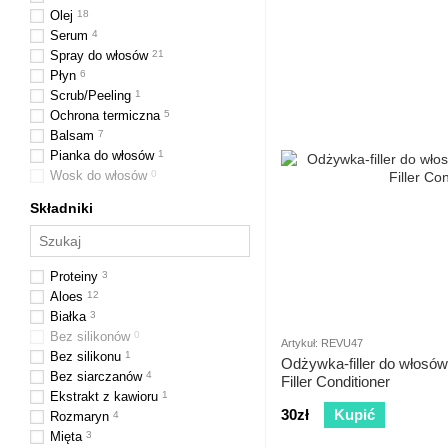
Olej
18
Serum
4
Spray do włosów
21
Płyn
6
Scrub/Peeling
1
Ochrona termiczna
5
Balsam
7
Pianka do włosów
1
Wosk do włosów
0
Składniki
Proteiny
3
Aloes
12
Białka
3
Bez silikonów
0
Artykuł: REVU47
Bez silikonu
1
Odżywka-filler do włos
Bez siarczanów
4
Filler Conditioner
Ekstrakt z kawioru
1
30zł
Kupić
Rozmaryn
4
Mięta
3