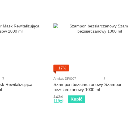
−17%
3
1
Artykuł: DP0007
sk Rewitalizująca
Szampon bezsiarczanowy Szampon
l
bezsiarczanowy 1000 ml
143zł
Kupić
119zł