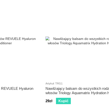
Artykuł: TRG1
ów REVUELE Hyaluron
Nawilżający balsam do wszystkich rod
włosów Triology Aquamatrix Hydration 
29zł
Kupić