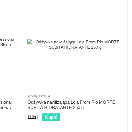
Artykuł: LP9104
sional
Odżywka nawilżająca Lola From Rio MORTE
hine
SÚBITA HIDRATANTE 250 g
112zł
Kupić