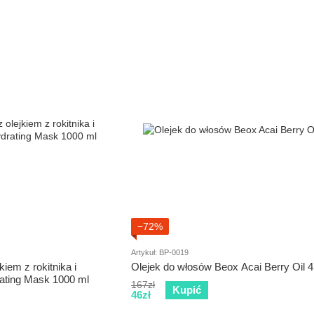
−72%
Artykuł: BP-0019
iem z rokitnika i
Olejek do włosów Beox Acai Berry Oil 4
ting Mask 1000 ml
167zł
Kupić
46zł