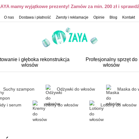
 ZAYA mamy wyjątkowe prezenty! Zamów za min. 200 zł i sprawdź,
O nas
Dostawa i płatność
Zwroty i reklamacje
Opinie
Blog
Kontakt
towanie i głęboka rekonstrukcja
Profesjonalny sprzęt do
włosów
włosów
Suchy szampon
Odżywki do włosów
Maska do 
idy i serum
Kremy do włosów
Lotiony do włosów