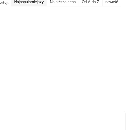
Najpopularniejszy
Najniższa cena
Od A do Z
nowość
ortuj: