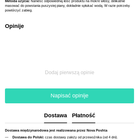
Metoda użycia:
Nanieść odpowiednią ilość produktu na mokre włosy, delikatnie
masować do powstania puszystej piany, dokładnie spłukać wodą. W razie potrzeby
powtórzyć zabieg.
Opinije
Dodaj pierwszą opinie
Napisać opinije
Dostawa
Płatność
Dostawa międzynarodowa jest realizowana przez Nova Poshta
Dostawa do Polski:
czas dostawy zależy od przewoźnika (od 4 dni).