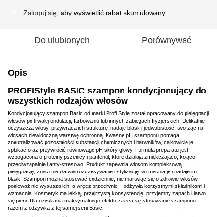
Zaloguj się
, aby wyświetlić rabat skumulowany
%
Do ulubionych
Porównywać
Opis
PROFIStyle BASIC szampon kondycjonujący do
wszystkich rodzajów włosów
Kondycjonujący szampon Basic od marki Profi Style został opracowany do pielęgnacji
włosów po trwałej ondulacji, farbowaniu lub innych zabiegach fryzjerskich. Delikatnie
oczyszcza włosy, przywraca ich strukturę, nadaje blask i jedwabistość, tworząc na
włosach niewidoczną warstwę ochronną. Kwaśne pH szamponu pomaga
zneutralizować pozostałości substancji chemicznych i barwników, całkowicie je
spłukać oraz przywrócić równowagę pH skóry głowy. Formuła preparatu jest
wzbogacona o proteiny pszenicy i pantenol, które działają zmiękczająco, kojąco,
przeciwzapalnie i anty-stresowo. Produkt zapewnia włosom kompleksową
pielęgnację, znacznie ułatwia rozczesywanie i stylizację, wzmacnia je i nadaje im
blask. Szampon można stosować codziennie, nie martwiąc się o zdrowie włosów,
ponieważ nie wysusza ich, a wręcz przeciwnie – odżywia korzystnymi składnikami i
wzmacnia. Kosmetyk ma lekką, przejrzystą konsystencję, przyjemny zapach i łatwo
się pieni. Dla uzyskania maksymalnego efektu zaleca się stosowanie szamponu
razem z odżywką z tej samej serii Basic.