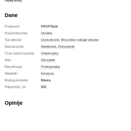
ciepłą wodą.
Dane
Producent
PROFIStyle
Kraj producenta
Ukraina
Typ włosów
Uszkodzone
,
Wszystkie rodzaje włosów
Naznaczenia
Nawilżanie
,
Odżywienie
Czas wykorzystania
Uniwersalny
Stać
Dla kobiet
Klasyfikacja
Profesjonalny
Składniki
Keratyna
Rodzaj produktu
Maska
Pojemność, ml
500
Opinije