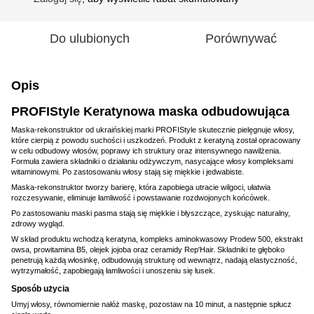
Do ulubionych
Porównywać
Opis
PROFIStyle Keratynowa maska odbudowująca
Maska-rekonstruktor od ukraińskiej marki PROFIStyle skutecznie pielęgnuje włosy,
które cierpią z powodu suchości i uszkodzeń. Produkt z keratyną został opracowany
w celu odbudowy włosów, poprawy ich struktury oraz intensywnego nawilżenia.
Formuła zawiera składniki o działaniu odżywczym, nasycające włosy kompleksami
witaminowymi. Po zastosowaniu włosy stają się miękkie i jedwabiste.
Maska-rekonstruktor tworzy barierę, która zapobiega utracie wilgoci, ułatwia
rozczesywanie, eliminuje łamliwość i powstawanie rozdwojonych końcówek.
Po zastosowaniu maski pasma stają się miękkie i błyszczące, zyskując naturalny,
zdrowy wygląd.
W skład produktu wchodzą keratyna, kompleks aminokwasowy Prodew 500, ekstrakt
owsa, prowitamina B5, olejek jojoba oraz ceramidy Rep'Hair. Składniki te głęboko
penetrują każdą włosinkę, odbudowują strukturę od wewnątrz, nadają elastyczność,
wytrzymałość, zapobiegają łamliwości i unoszeniu się łusek.
Sposób użycia
Umyj włosy, równomiernie nałóż maskę, pozostaw na 10 minut, a następnie spłucz