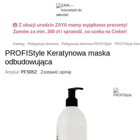
🎂 Z okazji urodzin ZAYA mamy wyjątkowe prezenty!
Zamów za min. 200 zł i sprawdź, co czeka na Ciebie!
Katalog
Pielęgnacja domowa
Pielęgnacja domowa PROFIStyle
PROFIStyle Ker
PROFIStyle Keratynowa maska
odbudowująca
Artykuł:
PFS052
Zostawić opinię