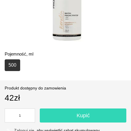
Pojemność, ml
500
Produkt dostępny do zamowienia
42zł
Kupić
Zaloguj się
, aby wyświetlić rabat skumulowany
%