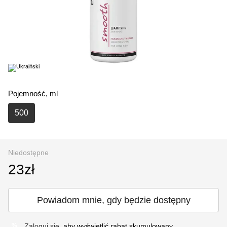
Pojemność, ml
500
Niedostępne
23zł
Powiadom mnie, gdy będzie dostępny
Zaloguj się
, aby wyświetlić rabat skumulowany
%