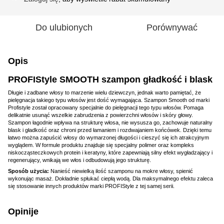
Do ulubionych
Porównywać
Opis
PROFIStyle SMOOTH szampon gładkość i blask
Długie i zadbane włosy to marzenie wielu dziewczyn, jednak warto pamiętać, że
pielęgnacja takiego typu włosów jest dość wymagająca. Szampon Smooth od marki
Profistyle został opracowany specjalnie do pielęgnacji tego typu włosów. Pomaga
delikatnie usunąć wszelkie zabrudzenia z powierzchni włosów i skóry głowy.
Szampon łagodnie wpływa na strukturę włosa, nie wysusza go, zachowuje naturalny
blask i gładkość oraz chroni przed łamaniem i rozdwajaniem końcówek. Dzięki temu
łatwo można zapuścić włosy do wymarzonej długości i cieszyć się ich atrakcyjnym
wyglądem. W formule produktu znajduje się specjalny polimer oraz kompleks
niskocząsteczkowych protein i keratyny, które zapewniają silny efekt wygładzający i
regenerujący, wnikają we włos i odbudowują jego strukturę.
Sposób użycia:
Nanieść niewielką ilość szamponu na mokre włosy, spienić
wykonując masaż. Dokładnie spłukać ciepłą wodą. Dla maksymalnego efektu zaleca
się stosowanie innych produktów marki PROFIStyle z tej samej serii.
Opinije