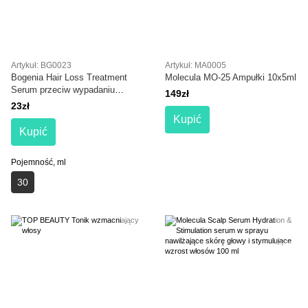
Artykuł: BG0023
Artykuł: MA0005
Bogenia Hair Loss Treatment
Molecula MO-25 Ampułki 10x5ml
Serum przeciw wypadaniu
149zł
włosów z imbirem 30 ml
23zł
Kupić
Kupić
Pojemność, ml
30