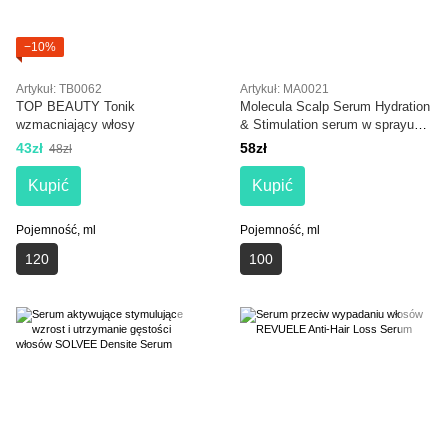
−10%
Artykuł: TB0062
Artykuł: MA0021
TOP BEAUTY Tonik
Molecula Scalp Serum Hydration
wzmacniający włosy
& Stimulation serum w sprayu
nawilżające skórę głowy i
43zł
58zł
48zł
stymulujące wzrost włosów 100
ml
Kupić
Kupić
Pojemność, ml
Pojemność, ml
120
100