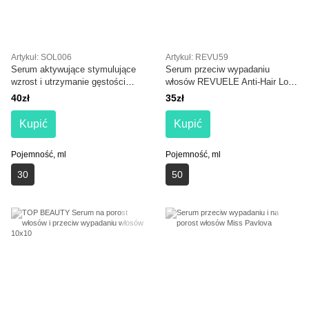
Artykuł: SOL006
Artykuł: REVU59
Serum aktywujące stymulujące
Serum przeciw wypadaniu
wzrost i utrzymanie gęstości
włosów REVUELE Anti-Hair Loss
włosów SOLVEE Densite Serum
Serum
40zł
35zł
Kupić
Kupić
Pojemność, ml
Pojemność, ml
30
50