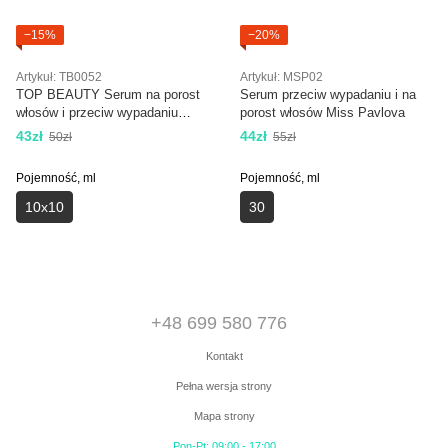
−15%
−20%
Artykuł: TB0052
Artykuł: MSP02
TOP BEAUTY Serum na porost
Serum przeciw wypadaniu i na
włosów i przeciw wypadaniu
porost włosów Miss Pavlova
włosów 10x10
43zł
44zł
50zł
55zł
Pojemność, ml
Pojemność, ml
10x10
30
+48 699 580 776
Kontakt
Pełna wersja strony
Mapa strony
Pon-Pt: 09:00 - 17:00