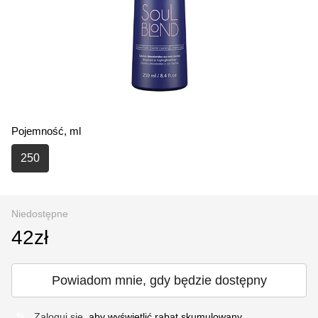
Pojemność, ml
250
Niedostępne
42zł
Powiadom mnie, gdy będzie dostępny
Zaloguj się
, aby wyświetlić rabat skumulowany
%