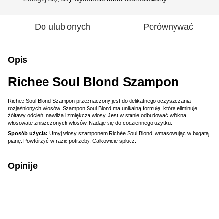
Do ulubionych
Porównywać
Opis
Richee Soul Blond Szampon
Richee Soul Blond Szampon przeznaczony jest do delikatnego oczyszczania
rozjaśnionych włosów. Szampon Soul Blond ma unikalną formułę, która eliminuje
żółtawy odcień, nawilża i zmiękcza włosy. Jest w stanie odbudować włókna
włosowate zniszczonych włosów. Nadaje się do codziennego użytku.
Sposób użycia:
Umyj włosy szamponem Richée Soul Blond, wmasowując w bogatą
pianę. Powtórzyć w razie potrzeby. Całkowicie spłucz.
Opinije