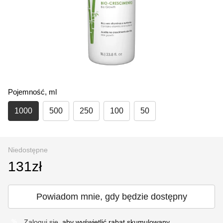
Pojemność, ml
1000
500
250
100
50
Niedostępne
131zł
Powiadom mnie, gdy będzie dostępny
Zaloguj się
, aby wyświetlić rabat skumulowany
%