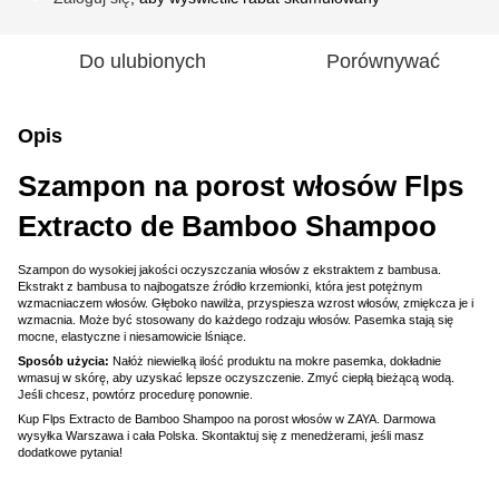
Do ulubionych
Porównywać
Opis
Szampon na porost włosów Flps
Extracto de Bamboo Shampoo
Szampon do wysokiej jakości oczyszczania włosów z ekstraktem z bambusa.
Ekstrakt z bambusa to najbogatsze źródło krzemionki, która jest potężnym
wzmacniaczem włosów. Głęboko nawilża, przyspiesza wzrost włosów, zmiękcza je i
wzmacnia. Może być stosowany do każdego rodzaju włosów. Pasemka stają się
mocne, elastyczne i niesamowicie lśniące.
Sposób użycia:
Nałóż niewielką ilość produktu na mokre pasemka, dokładnie
wmasuj w skórę, aby uzyskać lepsze oczyszczenie. Zmyć ciepłą bieżącą wodą.
Jeśli chcesz, powtórz procedurę ponownie.
Kup Flps Extracto de Bamboo Shampoo na porost włosów w ZAYA. Darmowa
wysyłka Warszawa i cała Polska. Skontaktuj się z menedżerami, jeśli masz
dodatkowe pytania!