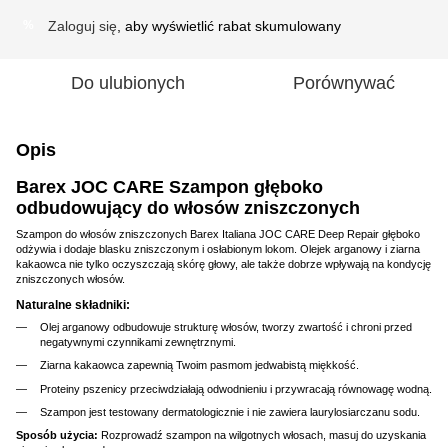
Zaloguj się
, aby wyświetlić rabat skumulowany
%
Do ulubionych
Porównywać
Opis
Barex JOC CARE Szampon głęboko
odbudowujący do włosów zniszczonych
Szampon do włosów zniszczonych Barex Italiana JOC CARE Deep Repair głęboko
odżywia i dodaje blasku zniszczonym i osłabionym lokom. Olejek arganowy i ziarna
kakaowca nie tylko oczyszczają skórę głowy, ale także dobrze wpływają na kondycję
zniszczonych włosów.
Naturalne składniki:
Olej arganowy odbudowuje strukturę włosów, tworzy zwartość i chroni przed
negatywnymi czynnikami zewnętrznymi.
Ziarna kakaowca zapewnią Twoim pasmom jedwabistą miękkość.
Proteiny pszenicy przeciwdziałają odwodnieniu i przywracają równowagę wodną.
Szampon jest testowany dermatologicznie i nie zawiera laurylosiarczanu sodu.
Sposób użycia:
Rozprowadź szampon na wilgotnych włosach, masuj do uzyskania