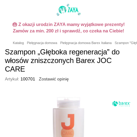
🎂 Z okazji urodzin ZAYA mamy wyjątkowe prezenty!
Zamów za min. 200 zł i sprawdź, co czeka na Ciebie!
Katalog
Pielęgnacja domowa
Pielęgnacja domowa Barex Italiana
Szampon "Głęb
Szampon „Głęboka regeneracja” do
włosów zniszczonych Barex JOC
CARE
Artykuł:
100701
Zostawić opinię