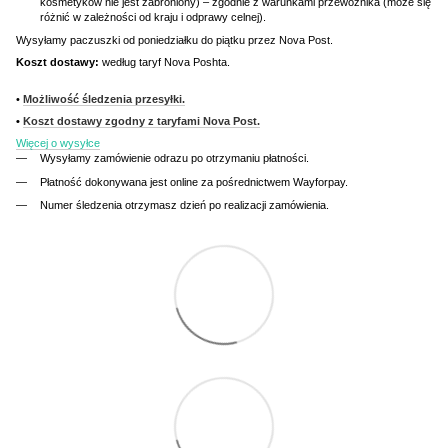
kosmetyków nie jest zabroniony) – zgodnie z warunkami przewoźnika (może się
różnić w zależności od kraju i odprawy celnej).
Wysyłamy paczuszki od poniedziałku do piątku przez Nova Post.
Koszt dostawy:
według taryf Nova Poshta.
•
Możliwość śledzenia przesyłki.
•
Koszt dostawy zgodny z taryfami Nova Post.
Więcej o wysyłce
Wysyłamy zamówienie odrazu po otrzymaniu płatności.
Płatność dokonywana jest online za pośrednictwem Wayforpay.
Numer śledzenia otrzymasz dzień po realizacji zamówienia.