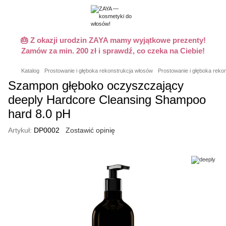
🎂 Z okazji urodzin ZAYA mamy wyjątkowe prezenty!
Zamów za min. 200 zł i sprawdź, co czeka na Ciebie!
Katalog
Prostowanie i głęboka rekonstrukcja włosów
Prostowanie i głęboka reko
Szampon głęboko oczyszczający
deeply Hardcore Cleansing Shampoo
hard 8.0 pH
Artykuł:
DP0002
Zostawić opinię