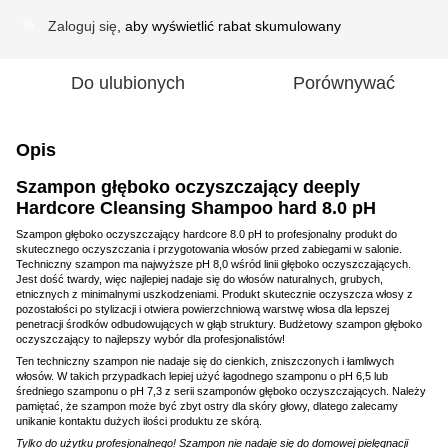
Zaloguj się
, aby wyświetlić rabat skumulowany
%
Do ulubionych
Porównywać
Opis
Szampon głęboko oczyszczający deeply
Hardcore Cleansing Shampoo hard 8.0 pH
Szampon głęboko oczyszczający hardcore 8.0 pH to profesjonalny produkt do
skutecznego oczyszczania i przygotowania włosów przed zabiegami w salonie.
Techniczny szampon ma najwyższe pH 8,0 wśród linii głęboko oczyszczających.
Jest dość twardy, więc najlepiej nadaje się do włosów naturalnych, grubych,
etnicznych z minimalnymi uszkodzeniami. Produkt skutecznie oczyszcza włosy z
pozostałości po stylizacji i otwiera powierzchniową warstwę włosa dla lepszej
penetracji środków odbudowujących w głąb struktury. Budżetowy szampon głęboko
oczyszczający to najlepszy wybór dla profesjonalistów!
Ten techniczny szampon nie nadaje się do cienkich, zniszczonych i łamliwych
włosów. W takich przypadkach lepiej użyć łagodnego szamponu o pH 6,5 lub
średniego szamponu o pH 7,3 z serii szamponów głęboko oczyszczających. Należy
pamiętać, że szampon może być zbyt ostry dla skóry głowy, dlatego zalecamy
unikanie kontaktu dużych ilości produktu ze skórą.
Tylko do użytku profesjonalnego! Szampon nie nadaje się do domowej pielęgnacji