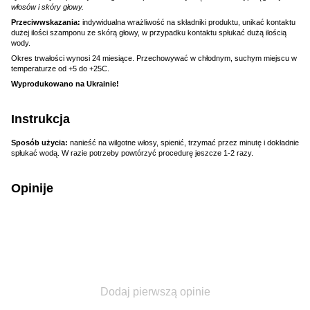
włosów i skóry głowy.
Przeciwwskazania:
indywidualna wrażliwość na składniki produktu, unikać kontaktu
dużej ilości szamponu ze skórą głowy, w przypadku kontaktu spłukać dużą ilością
wody.
Okres trwałości wynosi 24 miesiące. Przechowywać w chłodnym, suchym miejscu w
temperaturze od +5 do +25C.
Wyprodukowano na Ukrainie!
Instrukcja
Sposób użycia:
nanieść na wilgotne włosy, spienić, trzymać przez minutę i dokładnie
spłukać wodą. W razie potrzeby powtórzyć procedurę jeszcze 1-2 razy.
Opinije
Dodaj pierwszą opinie