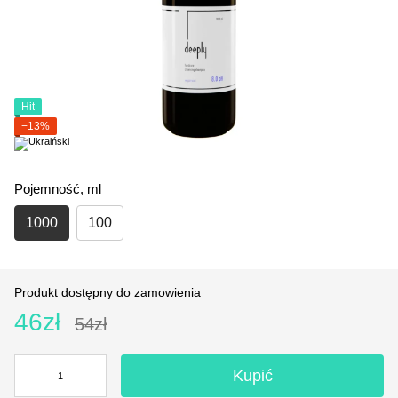
Hit
−13%
Pojemność, ml
1000
100
Produkt dostępny do zamowienia
46zł
54zł
Kupić