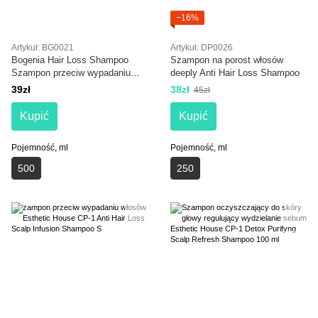
−16%
Artykuł: BG0021
Artykuł: DP0026
Bogenia Hair Loss Shampoo
Szampon na porost włosów
Szampon przeciw wypadaniu
deeply Anti Hair Loss Shampoo
włosów i na porost włosów z
39zł
38zł
45zł
imbirem 500 ml
Kupić
Kupić
Pojemność, ml
Pojemność, ml
500
250