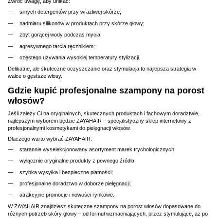
Zwróć uwagę, aby unikać:
silnych detergentów przy wrażliwej skórze;
nadmiaru silikonów w produktach przy skórze głowy;
zbyt gorącej wody podczas mycia;
agresywnego tarcia ręcznikiem;
częstego używania wysokiej temperatury stylizacji.
Delikatne, ale skuteczne oczyszczanie oraz stymulacja to najlepsza strategia w
walce o gęstsze włosy.
Gdzie kupić profesjonalne szampony na porost
włosów?
Jeśli zależy Ci na oryginalnych, skutecznych produktach i fachowym doradztwie,
najlepszym wyborem będzie ZAYAHAIR – specjalistyczny sklep internetowy z
profesjonalnymi kosmetykami do pielęgnacji włosów.
Dlaczego warto wybrać ZAYAHAIR:
starannie wyselekcjonowany asortyment marek trychologicznych;
wyłącznie oryginalne produkty z pewnego źródła;
szybka wysyłka i bezpieczne płatności;
profesjonalne doradztwo w doborze pielęgnacji;
atrakcyjne promocje i nowości rynkowe.
W ZAYAHAIR znajdziesz skuteczne szampony na porost włosów dopasowane do
różnych potrzeb skóry głowy – od formuł wzmacniających, przez stymulujące, aż po