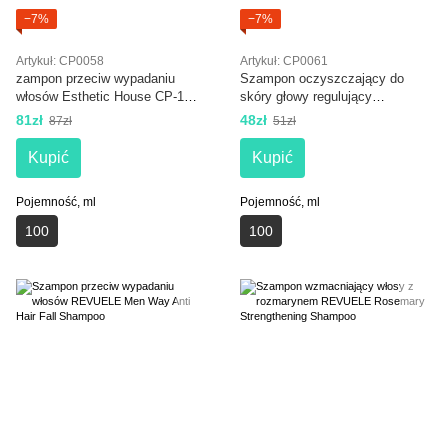
−7%
−7%
Artykuł: CP0058
Artykuł: CP0061
zampon przeciw wypadaniu
Szampon oczyszczający do
włosów Esthetic House CP-1
skóry głowy regulujący
Anti Hair Loss Scalp Infusion
wydzielanie sebum Esthetic
81zł
48zł
87zł
51zł
Shampoo S
House CP-1 Detox Purifyng
Scalp Refresh Shampoo 100 ml
Kupić
Kupić
Pojemność, ml
Pojemność, ml
100
100