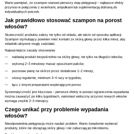
Warto pamiętać, że szampon stanowi pierwszy etap pielęgnacji – najlepsze efekty
przynosi w połączeniu z wcierkami, ampułkami lub suplementacją dobraną do
indywidualnych potrzeb.
Jak prawidłowo stosować szampon na porost
włosów?
Skuteczność produktu zależy nie tylko od składu, ale także od sposobu aplikacji.
Szampon stymulujący powinien mieć kontakt ze skórą głowy przez kilka minut, aby
składniki aktywne mogły zadziałać.
Najważniejsze zasady stosowania:
nakładaj produkt bezpośrednio na skórę głowy, nie tylko na długości włosów;
wykonuj 2–3 minutowy masaż opuszkami palców;
pozostaw pianę na skórze przez dodatkowe 1–2 minuty;
stosuj regularnie, minimum 3–4 razy w tygodniu;
łącz z innymi preparatami wspierającymi porost.
Systematyczność jest kluczowa – pierwsze efekty w postaci ograniczenia wypadania
można zauważyć po kilku tygodniach, natomiast widoczny przyrost nowych włosów
wymaga zwykle 2–3 miesięcy.
Czego unikać przy problemie wypadania
włosów?
Nieodpowiednia pielęgnacja może nasilać problem. Warto świadomie wybierać
produkty, które nie obciążają skóry głowy i nie zaburzają jej mikrobiomu.