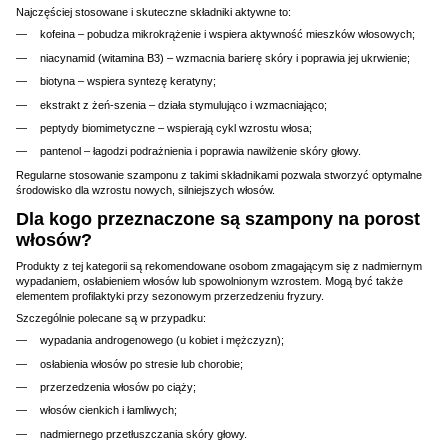
Najczęściej stosowane i skuteczne składniki aktywne to:
kofeina – pobudza mikrokrążenie i wspiera aktywność mieszków włosowych;
niacynamid (witamina B3) – wzmacnia barierę skóry i poprawia jej ukrwienie;
biotyna – wspiera syntezę keratyny;
ekstrakt z żeń-szenia – działa stymulująco i wzmacniająco;
peptydy biomimetyczne – wspierają cykl wzrostu włosa;
pantenol – łagodzi podrażnienia i poprawia nawilżenie skóry głowy.
Regularne stosowanie szamponu z takimi składnikami pozwala stworzyć optymalne
środowisko dla wzrostu nowych, silniejszych włosów.
Dla kogo przeznaczone są szampony na porost
włosów?
Produkty z tej kategorii są rekomendowane osobom zmagającym się z nadmiernym
wypadaniem, osłabieniem włosów lub spowolnionym wzrostem. Mogą być także
elementem profilaktyki przy sezonowym przerzedzeniu fryzury.
Szczególnie polecane są w przypadku:
wypadania androgenowego (u kobiet i mężczyzn);
osłabienia włosów po stresie lub chorobie;
przerzedzenia włosów po ciąży;
włosów cienkich i łamliwych;
nadmiernego przetłuszczania skóry głowy.