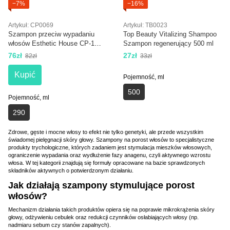
−7%
−16%
Artykuł: CP0069
Artykuł: TB0023
Szampon przeciw wypadaniu
Top Beauty Vitalizing Shampoo
włosów Esthetic House CP-1
Szampon regenerujący 500 ml
Caffeine Shampoo For Anti Hair
76zł
27zł
82zł
33zł
Loss
Kupić
Pojemność, ml
500
Pojemność, ml
290
Zdrowe, gęste i mocne włosy to efekt nie tylko genetyki, ale przede wszystkim
świadomej pielęgnacji skóry głowy. Szampony na porost włosów to specjalistyczne
produkty trychologiczne, których zadaniem jest stymulacja mieszków włosowych,
ograniczenie wypadania oraz wydłużenie fazy anagenu, czyli aktywnego wzrostu
włosa. W tej kategorii znajdują się formuły opracowane na bazie sprawdzonych
składników aktywnych o potwierdzonym działaniu.
Jak działają szampony stymulujące porost
włosów?
Mechanizm działania takich produktów opiera się na poprawie mikrokrążenia skóry
głowy, odżywieniu cebulek oraz redukcji czynników osłabiających włosy (np.
nadmiaru sebum czy stanów zapalnych).