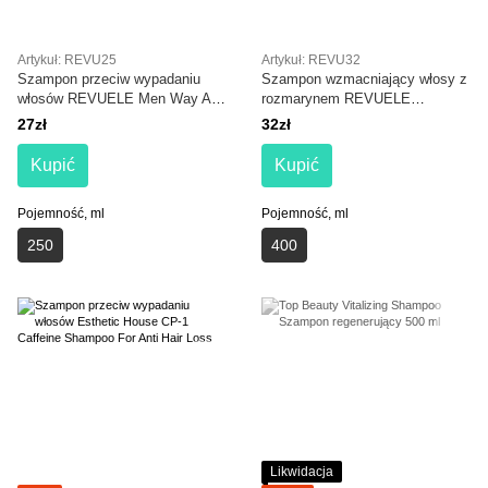
Artykuł: REVU25
Artykuł: REVU32
Szampon przeciw wypadaniu
Szampon wzmacniający włosy z
włosów REVUELE Men Way Anti
rozmarynem REVUELE
Hair Fall Shampoo
Rosemary Strengthening
27zł
32zł
Shampoo
Kupić
Kupić
Pojemność, ml
Pojemność, ml
250
400
Likwidacja