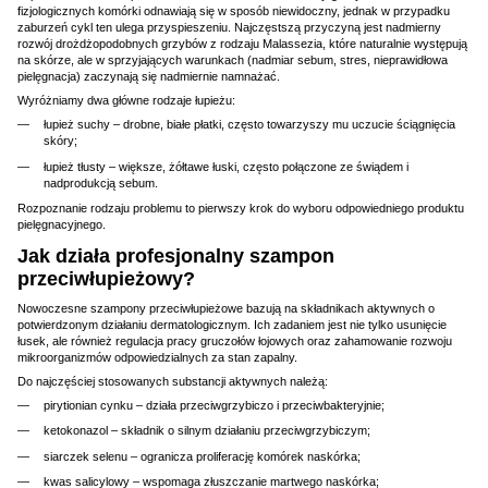
fizjologicznych komórki odnawiają się w sposób niewidoczny, jednak w przypadku
zaburzeń cykl ten ulega przyspieszeniu. Najczęstszą przyczyną jest nadmierny
rozwój drożdżopodobnych grzybów z rodzaju Malassezia, które naturalnie występują
na skórze, ale w sprzyjających warunkach (nadmiar sebum, stres, nieprawidłowa
pielęgnacja) zaczynają się nadmiernie namnażać.
Wyróżniamy dwa główne rodzaje łupieżu:
łupież suchy – drobne, białe płatki, często towarzyszy mu uczucie ściągnięcia
skóry;
łupież tłusty – większe, żółtawe łuski, często połączone ze świądem i
nadprodukcją sebum.
Rozpoznanie rodzaju problemu to pierwszy krok do wyboru odpowiedniego produktu
pielęgnacyjnego.
Jak działa profesjonalny szampon
przeciwłupieżowy?
Nowoczesne szampony przeciwłupieżowe bazują na składnikach aktywnych o
potwierdzonym działaniu dermatologicznym. Ich zadaniem jest nie tylko usunięcie
łusek, ale również regulacja pracy gruczołów łojowych oraz zahamowanie rozwoju
mikroorganizmów odpowiedzialnych za stan zapalny.
Do najczęściej stosowanych substancji aktywnych należą:
pirytionian cynku – działa przeciwgrzybiczo i przeciwbakteryjnie;
ketokonazol – składnik o silnym działaniu przeciwgrzybiczym;
siarczek selenu – ogranicza proliferację komórek naskórka;
kwas salicylowy – wspomaga złuszczanie martwego naskórka;