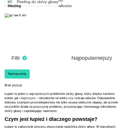
Peeling do skóry głowy
Filtr
Najpopularniejszy
1
Naznaczenia
Brak pozycji
Łupież to jeden z najczęstszych problemów skóry głowy, który dotyka zarówno
kobiet, jak i mężczyzn – niezależnie od wieku czy rodzaju włosów. Odpowiednio
dobrany szampon przeciwłupieżowy nie tylko usuwa widoczne objawy, ale przede
wszystkim działa na przyczynę problemu, przywracając równowagę mikrobiomu
skóry głowy i zapobiegając nawrotom.
Czym jest łupież i dlaczego powstaje?
Łupież to zaburzenie procesu złuszczania naskórka skóry głowy. W warunkach