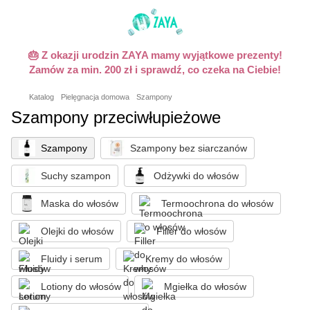
🎂 Z okazji urodzin ZAYA mamy wyjątkowe prezenty!
Zamów za min. 200 zł i sprawdź, co czeka na Ciebie!
Katalog
Pielęgnacja domowa
Szampony
Szampony przeciwłupieżowe
Szampony
Szampony bez siarczanów
Suchy szampon
Odżywki do włosów
Maska do włosów
Termoochrona do włosów
Olejki do włosów
Filler do włosów
Fluidy i serum
Kremy do włosów
Lotiony do włosów
Mgiełka do włosów