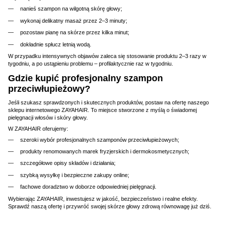
nanieś szampon na wilgotną skórę głowy;
wykonaj delikatny masaż przez 2–3 minuty;
pozostaw pianę na skórze przez kilka minut;
dokładnie spłucz letnią wodą.
W przypadku intensywnych objawów zaleca się stosowanie produktu 2–3 razy w
tygodniu, a po ustąpieniu problemu – profilaktycznie raz w tygodniu.
Gdzie kupić profesjonalny szampon
przeciwłupieżowy?
Jeśli szukasz sprawdzonych i skutecznych produktów, postaw na ofertę naszego
sklepu internetowego ZAYAHAIR. To miejsce stworzone z myślą o świadomej
pielęgnacji włosów i skóry głowy.
W ZAYAHAIR oferujemy:
szeroki wybór profesjonalnych szamponów przeciwłupieżowych;
produkty renomowanych marek fryzjerskich i dermokosmetycznych;
szczegółowe opisy składów i działania;
szybką wysyłkę i bezpieczne zakupy online;
fachowe doradztwo w doborze odpowiedniej pielęgnacji.
Wybierając ZAYAHAIR, inwestujesz w jakość, bezpieczeństwo i realne efekty.
Sprawdź naszą ofertę i przywróć swojej skórze głowy zdrową równowagę już dziś.