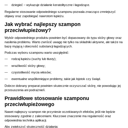
dziegieć – wykazuje działanie keratolityczne i łagodzące.
Regularne stosowanie odpowiedniego szamponu pozwala znacząco zmniejszyć
objawy oraz zapobiegać nawrotom łupieżu.
Jak wybrać najlepszy szampon
przeciwłupieżowy?
Wybór odpowiedniego produktu powinien być dopasowany do typu skóry głowy oraz
nasilenia problemu. Warto zwrócić uwagę nie tylko na składniki aktywne, ale także na
bazę myjącą i obecność substancji łagodzących.
Podczas wyboru szamponu warto uwzględnić:
rodzaj łupieżu (suchy lub tłusty);
wrażliwość skóry głowy;
częstotliwość mycia włosów;
ewentualne współistniejące problemy, takie jak łojotok czy świąd.
Dobrze dobrany preparat powinien skutecznie oczyszczać skórę, nie powodując jej
przesuszenia ani podrażnień.
Prawidłowe stosowanie szamponu
przeciwłupieżowego
Nawet najlepszy szampon nie przyniesie oczekiwanych efektów, jeśli nie będzie
stosowany zgodnie z zaleceniami. Kluczowe znaczenie ma regularność oraz
odpowiednia technika aplikacji.
Aby zwiększyć skuteczność działania: