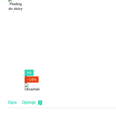
Hit
−14%
Opis
Opinije
1