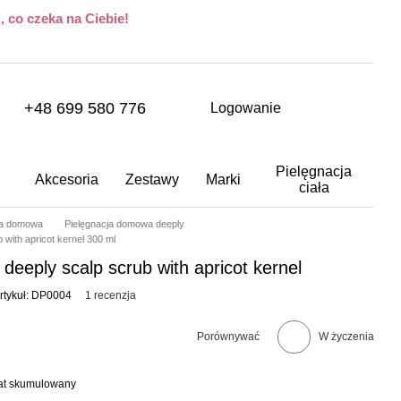
 co czeka na Ciebie!
+48 699 580 776
Logowanie
Pielęgnacja
Akcesoria
Zestawy
Marki
ciała
ja domowa
Pielęgnacja domowa deeply
 with apricot kernel 300 ml
deeply scalp scrub with apricot kernel
rtykuł: DP0004
1 recenzja
Porównywać
W życzenia
bat skumulowany