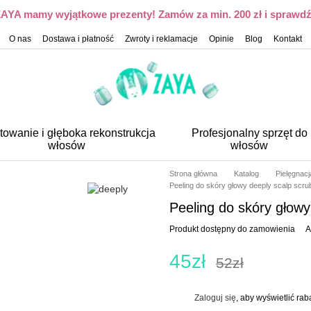
 ZAYA mamy wyjątkowe prezenty! Zamów za min. 200 zł i sprawdź,
O nas
Dostawa i płatność
Zwroty i reklamacje
Opinie
Blog
Kontakt
towanie i głęboka rekonstrukcja
Profesjonalny sprzęt do
włosów
włosów
Strona główna
Katalog
Pielęgnac
Peeling do skóry głowy deeply scalp scrub
Peeling do skóry głowy 
Produkt dostępny do zamowienia
A
45zł
52zł
Zaloguj się
, aby wyświetlić ra
%