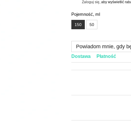
Zaloguj się
, aby wyświetlić ra
%
Pojemność, ml
150
50
Powiadom mnie, gdy bę
Dostawa
Płatność