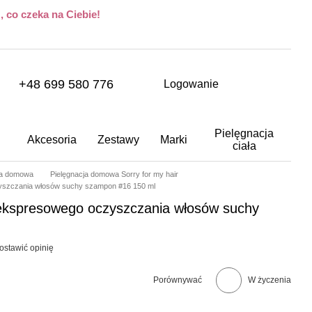
 co czeka na Ciebie!
+48 699 580 776
Logowanie
Pielęgnacja
Akcesoria
Zestawy
Marki
ciała
ja domowa
Pielęgnacja domowa Sorry for my hair
yszczania włosów suchy szampon #16 150 ml
 ekspresowego oczyszczania włosów suchy
ostawić opinię
Porównywać
W życzenia