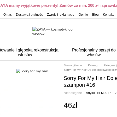
 ZAYA mamy wyjątkowe prezenty! Zamów za min. 200 zł i sprawdź,
O nas
Dostawa i płatność
Zwroty i reklamacje
Opinie
Blog
Kontakt
towanie i głęboka rekonstrukcja
Profesjonalny sprzęt do
włosów
włosów
Strona główna
Katalog
Pielęgnac
Sorry For My Hair Do ekspresowego ocz
Sorry For My Hair Do
szampon #16
Niedostępne
Artykuł: SFM0017
Z
46zł