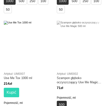
1000
500
250
100
1000
500
250
100
50
50
Artykuł: UM0007
Artykuł: UM0002
Use Me Tox 1000 ml
Szampon głęboko
oczyszczający Use Me Magic
214zł
500 ml
71zł
Kupić
Pojemność, ml
Pojemność, ml
500