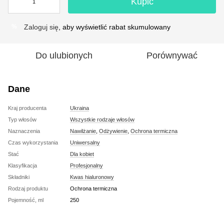
Kupić
Zaloguj się
, aby wyświetlić rabat skumulowany
%
Do ulubionych
Porównywać
Dane
Kraj producenta
Ukraina
Typ włosów
Wszystkie rodzaje włosów
Naznaczenia
Nawilżanie
,
Odżywienie
,
Ochrona termiczna
Czas wykorzystania
Uniwersalny
Stać
Dla kobiet
Klasyfikacja
Profesjonalny
Składniki
Kwas hialuronowy
Rodzaj produktu
Ochrona termiczna
Pojemność, ml
250