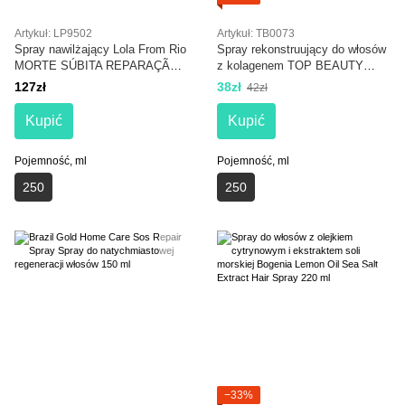
Artykuł: LP9502
Artykuł: TB0073
Spray nawilżający Lola From Rio
Spray rekonstruujący do włosów
MORTE SÚBITA REPARAÇÃO
z kolagenem TOP BEAUTY
TOTAL 250 ml
Professional Collagen Spray 250
127zł
38zł
42zł
ml
Kupić
Kupić
Pojemność, ml
Pojemność, ml
250
250
−33%