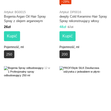
−29%
Artykuł: BG0015
Artykuł: DP0016
Bogenia Argan Oil Hair Spray
deeply Cold Keramino Hair Spray
Spray z olejem arganowym
Spray rekonstruujący włosy
26zł
48zł
67zł
Kupić
Kupić
Pojemność, ml
Pojemność, ml
250
200