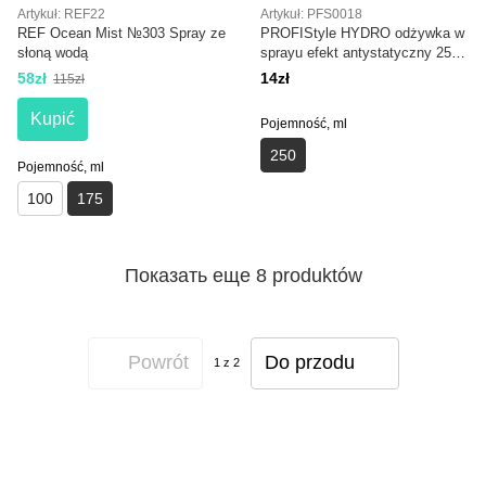
Artykuł: REF22
Artykuł: PFS0018
REF Ocean Mist №303 Spray ze
PROFIStyle HYDRO odżywka w
słoną wodą
sprayu efekt antystatyczny 250
ml
58zł
14zł
115zł
Kupić
Pojemność, ml
250
Pojemność, ml
100
175
Показать еще 8 produktów
Powrót
Do przodu
1
z 2