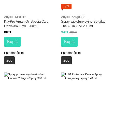
−7%
Artykuł: KP0015
Artykuł: serg0398
KayPro Argan Oil SpecialCare
Spray wielofunkcyjny Sergilac
Odżywka 10w1, 200ml
The All in One 200 ml
86zł
94zł
101zł
Kupić
Kupić
Pojemność, ml
Pojemność, ml
200
200