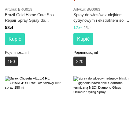
Artykuł: BRG019
Artykuł: BG0063
Brazil Gold Home Care Sos
Spray do włosów z olejkiem
Repair Spray Spray do
cytrynowym i ekstraktem soli
natychmiastowej regeneracji
morskiej Bogenia Lemon Oil Sea
58zł
17zł
25zł
włosów 150 ml
Salt Extract Hair Spray 220 ml
Kupić
Kupić
Pojemność, ml
Pojemność, ml
150
220