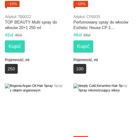
−10%
−18%
Artykuł: TB0022
Artykuł: CP0035
TOP BEAUTY Multi spray do
Perfumowany spray do włosów
włosów 20+1 250 ml
Esthetic House CP-1
Revitalizing Hair Mist. Mystic
42zł
48zł
46zł
58zł
Violet 100 ml
Kupić
Kupić
Pojemność, ml
Pojemność, ml
250
100