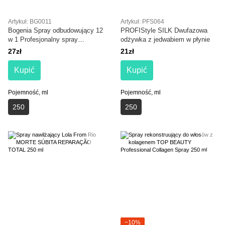
Artykuł: BG0011
Artykuł: PFS064
Bogenia Spray odbudowujący 12
PROFIStyle SILK Dwufazowa
w 1 Profesjonalny spray
odżywka z jedwabiem w płynie
odbudowujący 250 ml
27zł
21zł
Kupić
Kupić
Pojemność, ml
Pojemność, ml
250
250
−10%