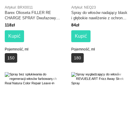
Artykuł: BRX0011
Artykuł: NEQ23
Barex Olioseta FILLER RE
Spray do włosów nadający blask
CHARGE SPRAY Dwufazowy
i głębokie nawilżenie z ochroną
filler spray 150 ml
termiczną NEQI Diamond Glass
118zł
84zł
Ultimate Styling Spray
Kupić
Kupić
Pojemność, ml
Pojemność, ml
150
180