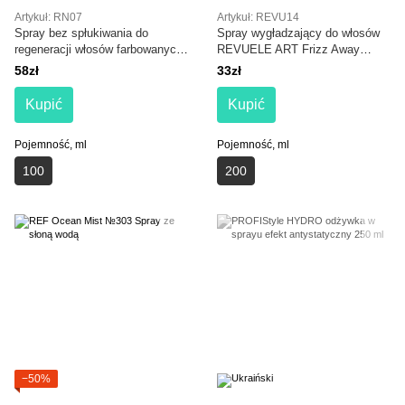
Artykuł: RN07
Artykuł: REVU14
Spray bez spłukiwania do
Spray wygładzający do włosów
regeneracji włosów farbowanych
REVUELE ART Frizz Away
Real Natura Color Repair Leave-
Sleek Spray
58zł
33zł
in
Kupić
Kupić
Pojemność, ml
Pojemność, ml
100
200
−50%