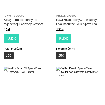
Artykuł: SOL009
Artykuł: LP9505
Spray termoochronny do
Nawilżająca odżywka w sprayu
regeneracji i ochrony włosów
Lola Rapunzel Milk Spray Leave-
SOLVEE Nutrisse Spray
in Conditioner
40zł
121zł
Kupić
Kupić
Pojemność, ml
Pojemność, ml
100
250