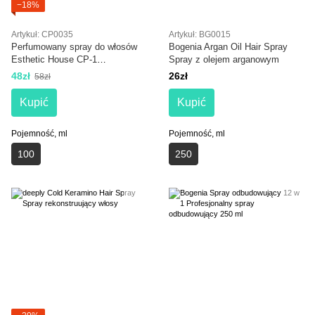
−18%
Artykuł: CP0035
Artykuł: BG0015
Perfumowany spray do włosów
Bogenia Argan Oil Hair Spray
Esthetic House CP-1
Spray z olejem arganowym
Revitalizing Hair Mist. Mystic
48zł
26zł
58zł
Violet 100 ml
Kupić
Kupić
Pojemność, ml
Pojemność, ml
100
250