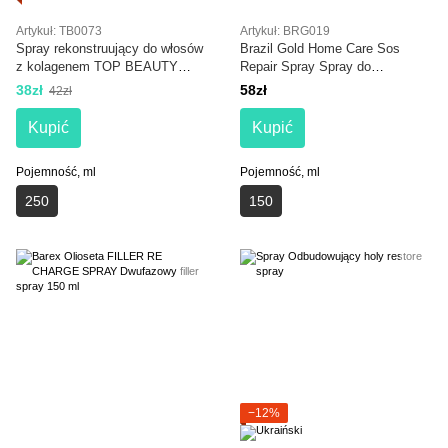
Artykuł: TB0073
Artykuł: BRG019
Spray rekonstruujący do włosów
Brazil Gold Home Care Sos
z kolagenem TOP BEAUTY
Repair Spray Spray do
Professional Collagen Spray 250
natychmiastowej regeneracji
38zł
58zł
42zł
ml
włosów 150 ml
Kupić
Kupić
Pojemność, ml
Pojemność, ml
250
150
−12%