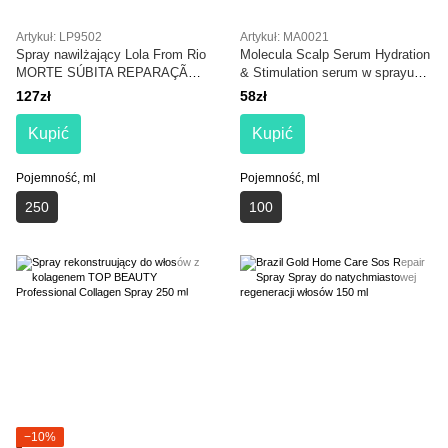
Artykuł: LP9502
Artykuł: MA0021
Spray nawilżający Lola From Rio
Molecula Scalp Serum Hydration
MORTE SÚBITA REPARAÇÃO
& Stimulation serum w sprayu
TOTAL 250 ml
nawilżające skórę głowy i
127zł
58zł
stymulujące wzrost włosów 100
ml
Kupić
Kupić
Pojemność, ml
Pojemność, ml
250
100
−10%