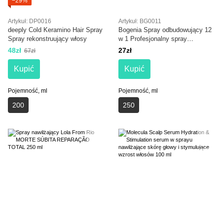
−29%
Artykuł: DP0016
Artykuł: BG0011
deeply Cold Keramino Hair Spray
Bogenia Spray odbudowujący 12
Spray rekonstruujący włosy
w 1 Profesjonalny spray
odbudowujący 250 ml
48zł
27zł
67zł
Kupić
Kupić
Pojemność, ml
Pojemność, ml
200
250