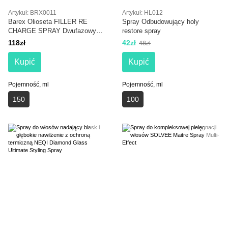
Artykuł: BRX0011
Artykuł: HL012
Barex Olioseta FILLER RE
Spray Odbudowujący holy
CHARGE SPRAY Dwufazowy
restore spray
filler spray 150 ml
118zł
42zł
48zł
Kupić
Kupić
Pojemność, ml
Pojemność, ml
150
100