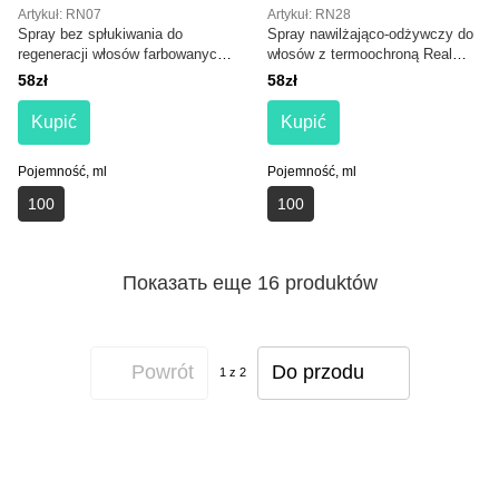
Artykuł: RN07
Artykuł: RN28
Spray bez spłukiwania do
Spray nawilżająco-odżywczy do
regeneracji włosów farbowanych
włosów z termoochroną Real
Real Natura Color Repair Leave-
Natura Pro-Mar e Piscina
58zł
58zł
in
Kupić
Kupić
Pojemność, ml
Pojemność, ml
100
100
Показать еще 16 produktów
Powrót
Do przodu
1
z 2