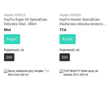
Artykuł: KP0015
Artykuł: KP0025
KayPro Argan Oil SpecialCare
KayPro Keratin SpecialCare
Odżywka 10w1, 200ml
Dwufazowa odżywka keratynowa
200 ml
86zł
77zł
Kupić
Kupić
Pojemność, ml
Pojemność, ml
200
200