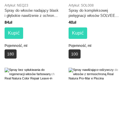
Artykuł: NEQ23
Artykuł: SOL008
Spray do włosów nadający blask
Spray do kompleksowej
i głębokie nawilżenie z ochroną
pielęgnacji włosów SOLVEE
termiczną NEQI Diamond Glass
Maitre Spray Multi-Effect
84zł
40zł
Ultimate Styling Spray
Kupić
Kupić
Pojemność, ml
Pojemność, ml
180
100