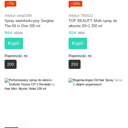
−7%
−10%
Artykuł: serg0398
Artykuł: TB0022
Spray wielofunkcyjny Sergilac
TOP BEAUTY Multi spray do
The All in One 200 ml
włosów 20+1 250 ml
94zł
42zł
101zł
46zł
Kupić
Kupić
Pojemność, ml
Pojemność, ml
200
250