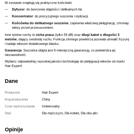
W zestawie znajdują się praktyczne końcówki:
Dyfuzor
: do tworzenia objętości i delikatnych fal.
Koncentrator
: do precyzyjnego suszenia i stylizacji.
Końcówka do delikatnego suszenia
: zapewnia właściwą pielęgnację, chroniąc
włosy przed przesuszeniem.
Inne istotne cechy to
cicha praca
(tylko 59 dB) oraz
długi kabel o długości 3
metrów
, dający swobodę ruchu. Funkcja zimnego powietrza pozwala utrwalić fryzurę
i nadaje włosom dodatkowego blasku.
Gwarancja
: Suszarka objęta jest 6-miesięczną gwarancją, co potwierdza jej
niezawodność.
Wybierz odpowiednią i wysokiej jakości technologię do pielęgnacji włosów od marki
Hair Expert!
Dane
Producent
Hair Expert
Kraj producenta
Chiny
Czas wykorzystania
Uniwersalny
Stać
Dla mężczyzn, Dla kobiet, Dla obu płci
Opinije