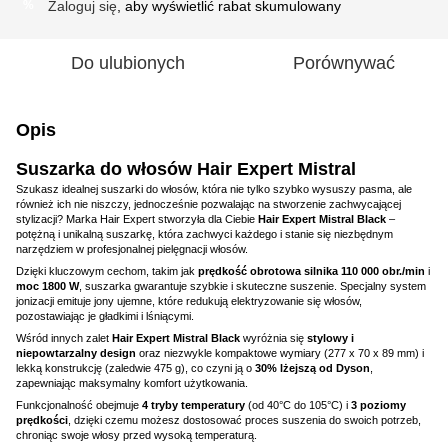
Zaloguj się
, aby wyświetlić rabat skumulowany
%
Do ulubionych
Porównywać
Opis
Suszarka do włosów Hair Expert Mistral
Szukasz idealnej suszarki do włosów, która nie tylko szybko wysuszy pasma, ale
również ich nie niszczy, jednocześnie pozwalając na stworzenie zachwycającej
stylizacji? Marka Hair Expert stworzyła dla Ciebie
Hair Expert Mistral Black
–
potężną i unikalną suszarkę, która zachwyci każdego i stanie się niezbędnym
narzędziem w profesjonalnej pielęgnacji włosów.
Dzięki kluczowym cechom, takim jak
prędkość obrotowa silnika 110 000 obr./min
i
moc 1800 W
, suszarka gwarantuje szybkie i skuteczne suszenie. Specjalny system
jonizacji emituje jony ujemne, które redukują elektryzowanie się włosów,
pozostawiając je gładkimi i lśniącymi.
Wśród innych zalet
Hair Expert Mistral Black
wyróżnia się
stylowy i
niepowtarzalny design
oraz niezwykle kompaktowe wymiary (277 x 70 x 89 mm) i
lekką konstrukcję (zaledwie 475 g), co czyni ją o
30% lżejszą od Dyson
,
zapewniając maksymalny komfort użytkowania.
Funkcjonalność obejmuje
4 tryby temperatury
(od 40°C do 105°C) i
3 poziomy
prędkości
, dzięki czemu możesz dostosować proces suszenia do swoich potrzeb,
chroniąc swoje włosy przed wysoką temperaturą.