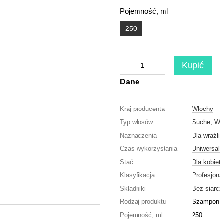
Pojemność, ml
250
Kupić
Dane
Kraj producenta
Włochy
Typ włosów
Suche
,
W
Naznaczenia
Dla wrażl
Czas wykorzystania
Uniwersa
Stać
Dla kobie
Klasyfikacja
Profesjon
Składniki
Bez siar
Rodzaj produktu
Szampon
Pojemność, ml
250