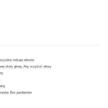
szystkie rodzaje włosów
iwej skóry głowy
,
Aby oczyścić włosy
lny
t
alny
czanów
,
Bez parabenów