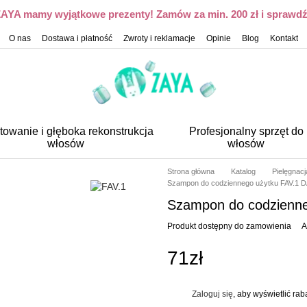
 ZAYA mamy wyjątkowe prezenty! Zamów za min. 200 zł i sprawdź,
O nas
Dostawa i płatność
Zwroty i reklamacje
Opinie
Blog
Kontakt
towanie i głęboka rekonstrukcja
Profesjonalny sprzęt do
włosów
włosów
Strona główna
Katalog
Pielęgnac
Szampon do codziennego użytku FAV.1
Szampon do codzienn
Produkt dostępny do zamowienia
A
71zł
Zaloguj się
, aby wyświetlić ra
%