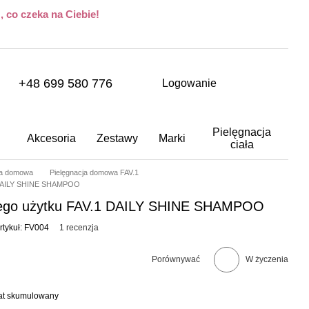
 co czeka na Ciebie!
+48 699 580 776
Logowanie
Pielęgnacja
Akcesoria
Zestawy
Marki
ciała
ja domowa
Pielęgnacja domowa FAV.1
 DAILY SHINE SHAMPOO
ego użytku FAV.1 DAILY SHINE SHAMPOO
rtykuł: FV004
1 recenzja
Porównywać
W życzenia
bat skumulowany