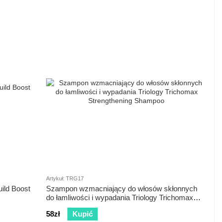
Artykuł: TRG17
ild Boost
Szampon wzmacniający do włosów skłonnych
do łamliwości i wypadania Triology Trichomax
Strengthening Shampoo
58zł
Kupić