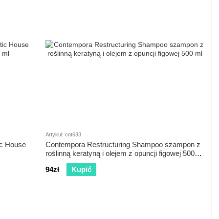
Artykuł: cnt633
ic House
Contempora Restructuring Shampoo szampon z
roślinną keratyną i olejem z opuncji figowej 500
ml
94zł
Kupić