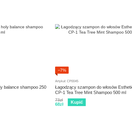
−7%
Artykuł: CP0045
ly balance shampoo 250
Łagodzący szampon do włosów Esthet
CP-1 Tea Tree Mint Shampoo 500 ml
73zł
Kupić
68zł