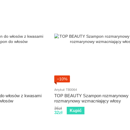
−10%
Artykuł: TB0064
o włosów z kwasami
TOP BEAUTY Szampon rozmarynowy
włosów
rozmarynowy wzmacniający włosy
36zł
Kupić
32zł