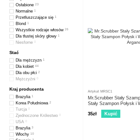
Osłabione
23
Normalne
1
Przetłuszczające się
1
Blond
1
Wszystkie rodzaje włosów
26
Dla tłustej skóry głowy
1
Niesforne
0
Stać
Dla mężczyzn
1
Dla kobiet
44
Dla obu płci
2
Mężczyźni
0
Kraj producenta
Artykuł: MRSC1
Brazylia
1
Mr.Scrubber Stały Szam
Korea Południowa
2
Stały Szampon Połysk i 
Arganowym
Turcja
0
35zł
Kupić
Zjednoczone Królestwo
0
USA
0
Brazylia
3
Włochy
10
2