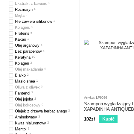
Ekstrakt z kawioru
0
Rozmaryn
4
Mięta
0
Nie zawiera silikonów
1
Kolagen.
0
Proteins
5
Kakao
1
Olej arganowy
4
Bez parabenów
4
Keratyna
10
Kolagen
3
Olej makadamia
0
Białko
2
Masło shea
1
Oliwa z oliwek
0
Pantenol
7
Artykuł: LP9036
Olej jojoba
2
Szampon wygładzający L
Olej kokosowy
0
XAPADINHA ANTIQUEBR
Olejek z drzewa herbacianego
3
Aminokwasy
3
102zł
Kupić
Kwas hialuronowy
2
Mentol
1