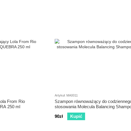
Artykuł: MA0011
ola From Rio
Szampon równoważący do codzienneg
A 250 ml
stosowania Molecula Balancing Shamp
90zł
Kupić