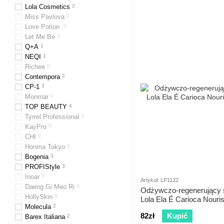
Lola Cosmetics
2
Miss Pavlova
0
Love Potion
0
Let Me Be
0
Q+A
1
NEQI
1
Richee
0
Contempora
2
CP-1
3
Monmar
0
TOP BEAUTY
4
Tyrrel Professional
0
KayPro
0
CHI
0
Honma Tokyo
0
Bogenia
3
PROFIStyle
3
Inoar
0
Artykuł: LP1122
Daeng Gi Meo Ri
0
Odżywczo-regenerujący
HollySkin
0
Lola Ela É Carioca Nour
Molecula
2
82zł
Kupić
Barex Italiana
2