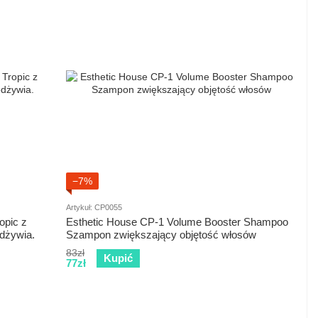
−7%
Artykuł: CP0055
opic z
Esthetic House CP-1 Volume Booster Shampoo
dżywia.
Szampon zwiększający objętość włosów
83zł
Kupić
77zł