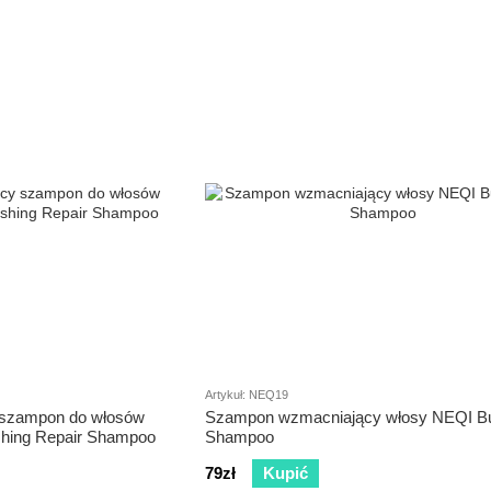
Artykuł: NEQ19
 szampon do włosów
Szampon wzmacniający włosy NEQI Bu
ishing Repair Shampoo
Shampoo
79zł
Kupić