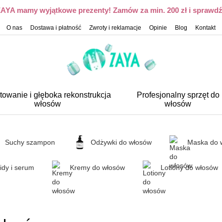
 ZAYA mamy wyjątkowe prezenty! Zamów za min. 200 zł i sprawdź,
O nas
Dostawa i płatność
Zwroty i reklamacje
Opinie
Blog
Kontakt
towanie i głęboka rekonstrukcja
Profesjonalny sprzęt do
włosów
włosów
Suchy szampon
Odżywki do włosów
Maska do 
idy i serum
Kremy do włosów
Lotiony do włosów