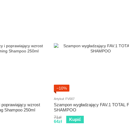
−10%
Artykuł: FV007
 poprawiający wzrost
Szampon wygładzający FAV.1 TOTAL 
ing Shampoo 250ml
SHAMPOO
71zł
Kupić
64zł