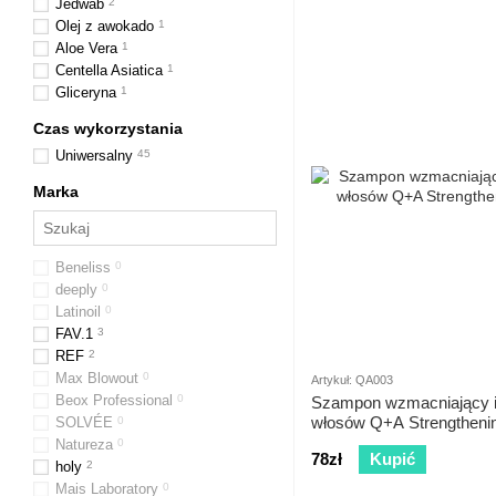
Jedwab
2
Olej z awokado
1
Aloe Vera
1
Centella Asiatica
1
Gliceryna
1
Czas wykorzystania
Uniwersalny
45
Marka
Beneliss
0
deeply
0
Latinoil
0
FAV.1
3
REF
2
Max Blowout
0
Artykuł: QA003
Beox Professional
0
Szampon wzmacniający i
włosów Q+A Strengthen
SOLVÉE
0
Natureza
0
78zł
Kupić
holy
2
Mais Laboratory
0