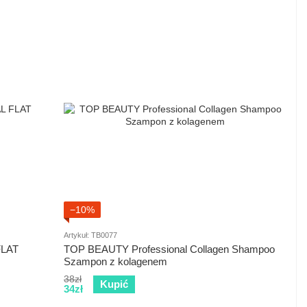
−10%
Artykuł: TB0077
FLAT
TOP BEAUTY Professional Collagen Shampoo
Szampon z kolagenem
38zł
Kupić
34zł