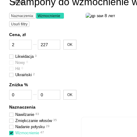
Szampony do wzmocnienie 
Naznaczenia:
Wzmocnienie
Usuń filtry
Cena, zł
Od Cena, zł
Do Cena, zł
OK
Likwidacja
3
Nowy
0
Hit
0
Ukraiński
2
Zniżka %
Od Zniżka %
Do Zniżka %
OK
Naznaczenia
Nawilżanie
83
Zmiękczanie włosów
35
Nadanie połysku
29
Wzmocnienie
47