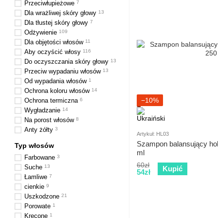
Przeciwłupieżowe
7
Dla wrażliwej skóry głowy
13
Dla tłustej skóry głowy
7
Odżywienie
109
Dla objętości włosów
11
Aby oczyścić włosy
116
Do oczyszczania skóry głowy
13
Przeciw wypadaniu włosów
13
Od wypadania włosów
1
Ochrona koloru włosów
14
−10%
Ochrona termiczna
6
Wygładzanie
14
Na porost włosów
8
Anty żółty
3
Artykuł: HL03
Szampon balansujący ho
Typ włosów
ml
Farbowane
3
60zł
Suche
13
Kupić
54zł
Łamliwe
7
cienkie
9
Uszkodzone
21
Porowate
1
Kręcone
1