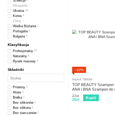
Szwecja
Hiszpania
0
Ukraina
14
Korea
3
Chiny
0
Wielka Brytania
1
Portugalia
5
Bułgaria
5
Klasyfikacja
Profesjonalny
37
Naturalny
4
Rynek masowy
2
Składniki
−10%
Artykuł: TB0054
TOP BEAUTY Szampon d
Proteiny
2
ANA i BNA Szampon do 
Aloes
1
27zł
Białka
2
Kupić
25zł
Bez silikonów
1
Bez silikonu
1
Bez siarczanów
7