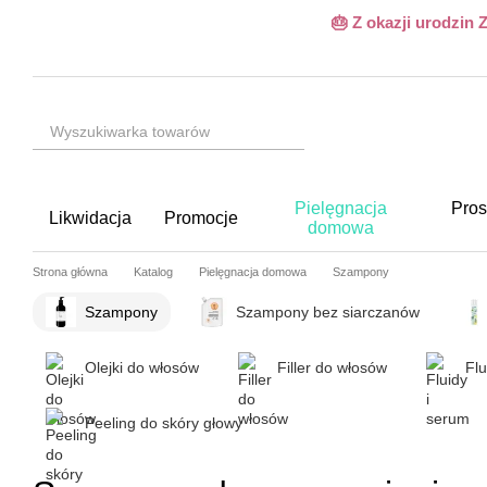
Przejdź do głównej treści
🎂 Z okazji urodzin
Pielęgnacja
Pros
Likwidacja
Promocje
domowa
Strona główna
Katalog
Pielęgnacja domowa
Szampony
Szampony
Szampony bez siarczanów
Olejki do włosów
Filler do włosów
Flu
Peeling do skóry głowy