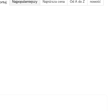
Najpopularniejszy
Najniższa cena
Od A do Z
nowość
ortuj: