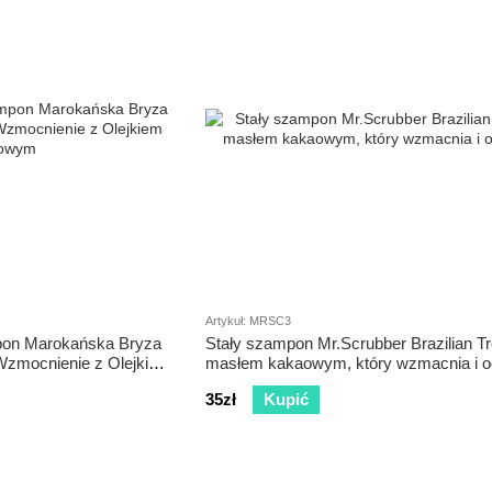
Artykuł: MRSC3
pon Marokańska Bryza
Stały szampon Mr.Scrubber Brazilian Tr
Wzmocnienie z Olejkiem
masłem kakaowym, który wzmacnia i o
35zł
Kupić