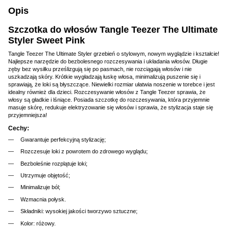
Opis
Szczotka do włosów Tangle Teezer The Ultimate
Styler Sweet Pink
Tangle Teezer The Ultimate Styler grzebień o stylowym, nowym wyglądzie i kształcie!
Najlepsze narzędzie do bezbolesnego rozczesywania i układania włosów. Długie
zęby bez wysiłku prześlizgują się po pasmach, nie rozciągają włosów i nie
uszkadzają skóry. Krótkie wygładzają łuskę włosa, minimalizują puszenie się i
sprawiają, że loki są błyszczące. Niewielki rozmiar ułatwia noszenie w torebce i jest
idealny również dla dzieci. Rozczesywanie włosów z Tangle Teezer sprawia, że
włosy są gładkie i lśniące. Posiada szczotkę do rozczesywania, która przyjemnie
masuje skórę, redukuje elektryzowanie się włosów i sprawia, że stylizacja staje się
przyjemniejsza!
Cechy:
Gwarantuje perfekcyjną stylizację;
Rozczesuje loki z powrotem do zdrowego wyglądu;
Bezboleśnie rozplątuje loki;
Utrzymuje objętość;
Minimalizuje ból;
Wzmacnia połysk.
Składniki: wysokiej jakości tworzywo sztuczne;
Kolor: różowy.