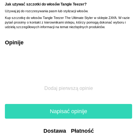
Jak używać szczotki do włosów Tangle Teezer?
Używaj jej do rozczesywania pasm lub stylizacji włosów.
Kup szczotkę do włosów Tangle Teezer The Ultimate Styler w sklepie ZAYA. W razie
pytań prosimy o kontakt z kierownikami sklepu, którzy pomogą dokonać wyboru i
udzielą szczegółowych informacji na temat niezbędnych produktów.
Opinije
Dodaj pierwszą opinie
Napisać opinije
Dostawa
Płatność