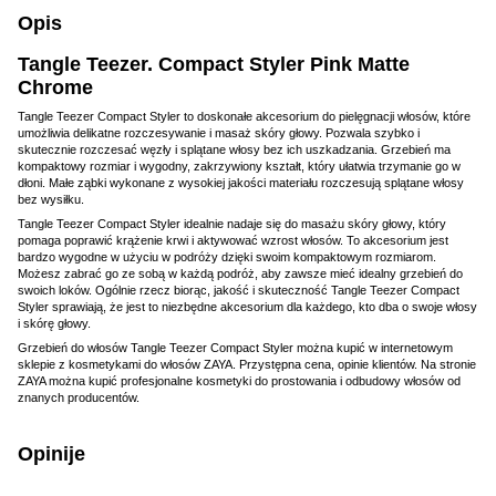
Opis
Tangle Teezer. Compact Styler Pink Matte
Chrome
Tangle Teezer Compact Styler to doskonałe akcesorium do pielęgnacji włosów, które
umożliwia delikatne rozczesywanie i masaż skóry głowy. Pozwala szybko i
skutecznie rozczesać węzły i splątane włosy bez ich uszkadzania. Grzebień ma
kompaktowy rozmiar i wygodny, zakrzywiony kształt, który ułatwia trzymanie go w
dłoni. Małe ząbki wykonane z wysokiej jakości materiału rozczesują splątane włosy
bez wysiłku.
Tangle Teezer Compact Styler idealnie nadaje się do masażu skóry głowy, który
pomaga poprawić krążenie krwi i aktywować wzrost włosów. To akcesorium jest
bardzo wygodne w użyciu w podróży dzięki swoim kompaktowym rozmiarom.
Możesz zabrać go ze sobą w każdą podróż, aby zawsze mieć idealny grzebień do
swoich loków. Ogólnie rzecz biorąc, jakość i skuteczność Tangle Teezer Compact
Styler sprawiają, że jest to niezbędne akcesorium dla każdego, kto dba o swoje włosy
i skórę głowy.
Grzebień do włosów Tangle Teezer Compact Styler można kupić w internetowym
sklepie z kosmetykami do włosów ZAYA. Przystępna cena, opinie klientów. Na stronie
ZAYA można kupić profesjonalne kosmetyki do prostowania i odbudowy włosów od
znanych producentów.
Opinije