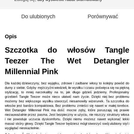
Do ulubionych
Porównywać
Opis
Szczotka do włosów Tangle
Teezer The Wet Detangler
Millennial Pink
Dla każdej dziewczyny, bez wyjątku, zdrowe i zadbane włosy to kolejny powód do
dumy z siebie. Gdyby mężczyźni wiedzieli, ile wysiłku i czasu poświęca się na piękną
stylizację, to mniej narzekaliby na to, jak długo gdzieś jedziemy. Profesjonalny
grzebień Tangle Teezer może nieco ułatwić nam życie. Dzięki niej bez problemu
możemy bez większego wysiłku stworzyć niesamowity wizerunek. Ta szczotka do
włosów jest bardzo kompaktowa. Bez problemu zmieści się nawet w małej torebce.
Wet Detangler Millennial Pink ma dość mocne zęby, które poruszają się prawie
niezauważalnie przez pasma. Jest bezpieczny w użyciu, nie niszczy struktury włosa
i nie powoduje uczucia dyskomfortu. Dzięki niemu możesz nawet wykonać lekki
masaż skóry głowy. Dzięki Tangle Teezer będziesz mógł stworzyć swój ulubiony styl i
wyglądać nieskazitelnie.