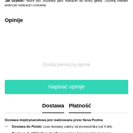
Jak używać:
Może być używany jako masażer do skóry głowy. Używaj również
podczas stylizacji i czesania.
Opinije
Dodaj pierwszą opinie
Napisać opinije
Dostawa
Płatność
Dostawa międzynarodowa jest realizowana przez Nova Poshta
Dostawa do Polski:
czas dostawy zależy od przewoźnika (od 4 dni).