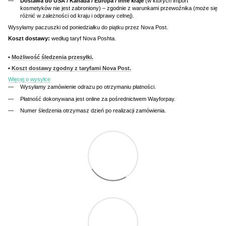
Dostawa do USA / Kanada / Europa / inne kraje
(w których import
kosmetyków nie jest zabroniony) – zgodnie z warunkami przewoźnika (może się
różnić w zależności od kraju i odprawy celnej).
Wysyłamy paczuszki od poniedziałku do piątku przez Nova Post.
Koszt dostawy:
według taryf Nova Poshta.
•
Możliwość śledzenia przesyłki.
•
Koszt dostawy zgodny z taryfami Nova Post.
Więcej o wysyłce
Wysyłamy zamówienie odrazu po otrzymaniu płatności.
Płatność dokonywana jest online za pośrednictwem Wayforpay.
Numer śledzenia otrzymasz dzień po realizacji zamówienia.