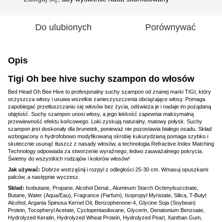
Do ulubionych
Porównywać
Opis
Tigi Oh bee hive suchy szampon do włosów
Bed Head Oh Bee Hive to profesjonalny suchy szampon od znanej marki TIGI, który
oczyszcza włosy i usuwa wszelkie zanieczyszczenia obciążające włosy. Pomaga
zapobiegać przetłuszczaniu się włosów bez życia, odświeża je i nadaje im pożądaną
objętość. Suchy szampon unosi włosy, a jego lekkość zapewnia maksymalną
przewiewność efektu końcowego. Loki zyskują naturalny, matowy połysk. Suchy
szampon jest doskonały dla brunetek, ponieważ nie pozostawia białego osadu. Skład
wzbogacony o hydrofobowo modyfikowaną skrobię kukurydzianą pomaga szybko i
skutecznie usunąć tłuszcz z nasady włosów, a technologia Refractive Index Matching
Technology odpowiada za stworzenie wyraźnego, ledwo zauważalnego pokrycia.
Świetny do wszystkich rodzajów i kolorów włosów!
Jak używać:
Dobrze wstrząśnij i rozpyl z odległości 25-30 cm. Wmasuj opuszkami
palców, a następnie wyczesz.
Sklad:
Isobutane, Propane, Alcohol Denat., Aluminum Starch Octenylsuccinate,
Butane, Water (Aqua/Eau), Fragrance (Parfum), Isopropyl Myristate, Silica, T-Butyl
Alcohol, Argania Spinosa Kernel Oil, Benzophenone-4, Glycine Soja (Soybean)
Protein, Tocopheryl Acetate, Cyclopentasiloxane, Glycerin, Denatonium Benzoate,
Hydrolyzed Keratin, Hydrolyzed Wheat Protein, Hydrolyzed Pearl, Xanthan Gum,