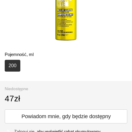
Pojemność, ml
200
Niedostępne
47zł
Powiadom mnie, gdy będzie dostępny
Zaloguj się
, aby wyświetlić rabat skumulowany
%