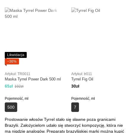
Likwidacja
−36%
Artykuł: TR0011
Artykuł: tr011
Maska Tyrrel Power Dark 500 ml
Tyrrel Fig Oil
65zł
30zł
102zł
Pojemność, ml
Pojemność, ml
500
7
Prostowanie włosów Tyrrel stało się sławne poza granicami
Brazylii. Założycielom udało się stworzyć kompozycję, która nie
ma nigdzie analogów. Preparaty brazylijskiej marki można kupić