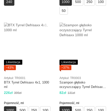
240
1000
500
250
100
50
Likwidacja
Likwidacja
−43%
−37%
Artykuł: TR0001
Artykuł: TR0003
BTX Tyrrel Defrisaxx 4x1, 1000
Szampon głęboko
ml
oczyszczający Tyrrel Defrisaxx
1000 ml
226zł
82zł
399zł
131zł
Pojemność, ml
Pojemność, ml
1000
500
250
100
1000
500
250
100