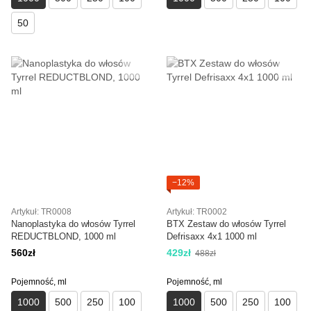
50
−12%
Artykuł: TR0008
Artykuł: TR0002
Nanoplastyka do włosów Tyrrel
BTX Zestaw do włosów Tyrrel
REDUCTBLOND, 1000 ml
Defrisaxx 4x1 1000 ml
560zł
429zł
488zł
Pojemność, ml
Pojemność, ml
1000
500
250
100
1000
500
250
100