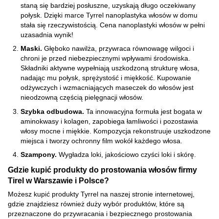
staną się bardziej posłuszne, uzyskają długo oczekiwany
połysk. Dzięki marce Tyrrel nanoplastyka włosów w domu
stała się rzeczywistością. Cena nanoplastyki włosów w pełni
uzasadnia wynik!
Maski.
Głęboko nawilża, przywraca równowagę wilgoci i
chroni je przed niebezpiecznymi wpływami środowiska.
Składniki aktywne wypełniają uszkodzoną strukturę włosa,
nadając mu połysk, sprężystość i miękkość. Kupowanie
odżywczych i wzmacniających maseczek do włosów jest
nieodzowną częścią pielęgnacji włosów.
Szybka odbudowa.
Ta innowacyjna formuła jest bogata w
aminokwasy i kolagen, zapobiega łamliwości i pozostawia
włosy mocne i miękkie. Kompozycja rekonstruuje uszkodzone
miejsca i tworzy ochronny film wokół każdego włosa.
Szampony.
Wygładza loki, jakościowo czyści loki i skórę.
Gdzie kupić produkty do prostowania włosów firmy
Tirel w Warszawie i Polsce?
Możesz kupić produkty Tyrrel na naszej stronie internetowej,
gdzie znajdziesz również duży wybór produktów, które są
przeznaczone do przywracania i bezpiecznego prostowania