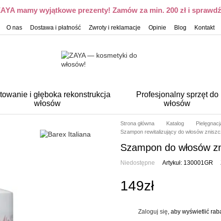
 ZAYA mamy wyjątkowe prezenty! Zamów za min. 200 zł i sprawdź,
O nas
Dostawa i płatność
Zwroty i reklamacje
Opinie
Blog
Kontakt
towanie i głęboka rekonstrukcja
Profesjonalny sprzęt do
włosów
włosów
Strona główna
Katalog
Pielęgnac
Szampon rewitalizujący do włosów znisz
Szampon do włosów zn
Niedostępne
Artykuł: 130001GR
149zł
Zaloguj się
, aby wyświetlić ra
%