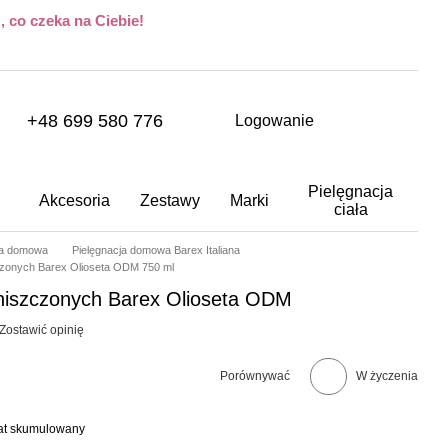
 co czeka na Ciebie!
+48 699 580 776
Logowanie
Pielęgnacja
Akcesoria
Zestawy
Marki
ciała
ja domowa
Pielęgnacja domowa Barex Italiana
czonych Barex Olioseta ODM 750 ml
iszczonych Barex Olioseta ODM
Zostawić opinię
Porównywać
W życzenia
bat skumulowany