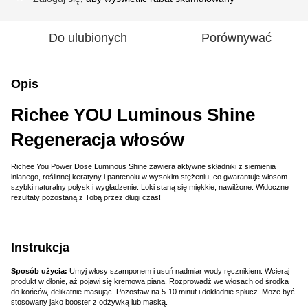
Do ulubionych
Porównywać
Opis
Richee YOU Luminous Shine
Regeneracja włosów
Richee You Power Dose Luminous Shine zawiera aktywne składniki z siemienia
lnianego, roślinnej keratyny i pantenolu w wysokim stężeniu, co gwarantuje włosom
szybki naturalny połysk i wygładzenie. Loki staną się miękkie, nawilżone. Widoczne
rezultaty pozostaną z Tobą przez długi czas!
Instrukcja
Sposób użycia:
Umyj włosy szamponem i usuń nadmiar wody ręcznikiem. Wcieraj
produkt w dłonie, aż pojawi się kremowa piana. Rozprowadź we włosach od środka
do końców, delikatnie masując. Pozostaw na 5-10 minut i dokładnie spłucz. Może być
stosowany jako booster z odżywką lub maską.