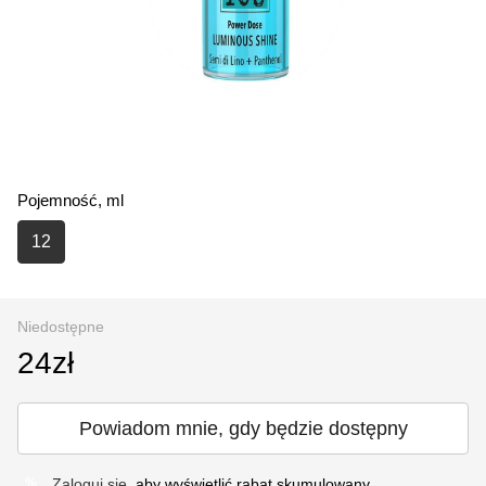
Pojemność, ml
12
Niedostępne
24zł
Powiadom mnie, gdy będzie dostępny
Zaloguj się
, aby wyświetlić rabat skumulowany
%