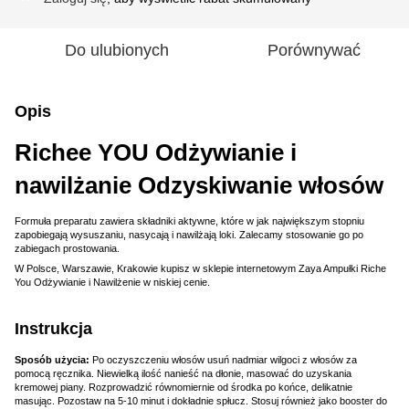
Do ulubionych
Porównywać
Opis
Richee YOU Odżywianie i
nawilżanie Odzyskiwanie włosów
Formuła preparatu zawiera składniki aktywne, które w jak największym stopniu
zapobiegają wysuszaniu, nasycają i nawilżają loki. Zalecamy stosowanie go po
zabiegach prostowania.
W Polsce, Warszawie, Krakowie kupisz w sklepie internetowym Zaya Ampułki Riche
You Odżywianie i Nawilżenie w niskiej cenie.
Instrukcja
Sposób użycia:
Po oczyszczeniu włosów usuń nadmiar wilgoci z włosów za
pomocą ręcznika. Niewielką ilość nanieść na dłonie, masować do uzyskania
kremowej piany. Rozprowadzić równomiernie od środka po końce, delikatnie
masując. Pozostaw na 5-10 minut i dokładnie spłucz. Stosuj również jako booster do