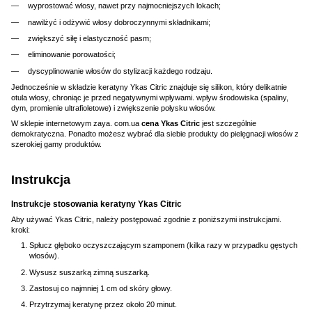
wyprostować włosy, nawet przy najmocniejszych lokach;
nawilżyć i odżywić włosy dobroczynnymi składnikami;
zwiększyć siłę i elastyczność pasm;
eliminowanie porowatości;
dyscyplinowanie włosów do stylizacji każdego rodzaju.
Jednocześnie w składzie keratyny Ykas Citric znajduje się silikon, który delikatnie
otula włosy, chroniąc je przed negatywnymi wpływami. wpływ środowiska (spaliny,
dym, promienie ultrafioletowe) i zwiększenie połysku włosów.
W sklepie internetowym zaya. com.ua
cena
Ykas Citric
jest szczególnie
demokratyczna. Ponadto możesz wybrać dla siebie produkty do pielęgnacji włosów z
szerokiej gamy produktów.
Instrukcja
Instrukcje stosowania keratyny Ykas Citric
Aby używać Ykas Citric, należy postępować zgodnie z poniższymi instrukcjami.
kroki:
Spłucz głęboko oczyszczającym szamponem (kilka razy w przypadku gęstych
włosów).
Wysusz suszarką zimną suszarką.
Zastosuj co najmniej 1 cm od skóry głowy.
Przytrzymaj keratynę przez około 20 minut.