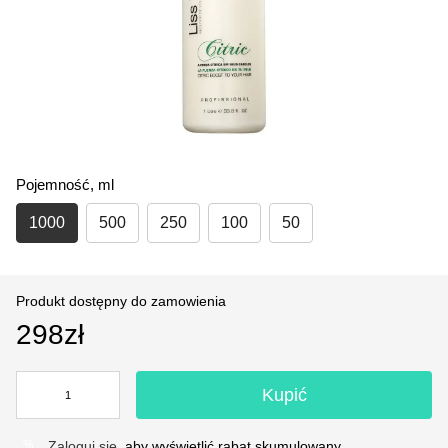
Pojemność, ml
1000
500
250
100
50
Produkt dostępny do zamowienia
298zł
Kupić
Zaloguj się
, aby wyświetlić rabat skumulowany
%