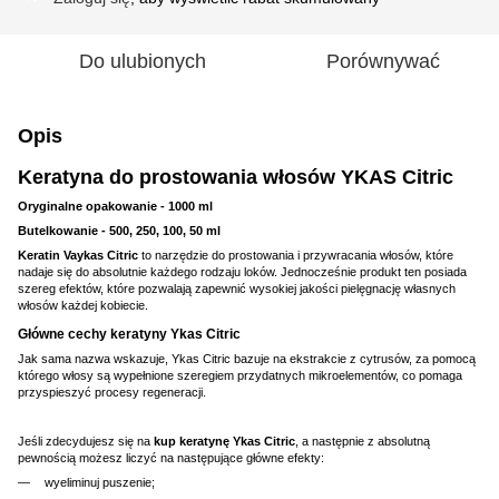
Do ulubionych
Porównywać
Opis
Keratyna do prostowania włosów YKAS Citric
Oryginalne opakowanie - 1000 ml
Butelkowanie - 500, 250, 100, 50 ml
Keratin Vaykas Citric
to narzędzie do prostowania i przywracania włosów, które
nadaje się do absolutnie każdego rodzaju loków. Jednocześnie produkt ten posiada
szereg efektów, które pozwalają zapewnić wysokiej jakości pielęgnację własnych
włosów każdej kobiecie.
Główne cechy keratyny Ykas Citric
Jak sama nazwa wskazuje, Ykas Citric bazuje na ekstrakcie z cytrusów, za pomocą
którego włosy są wypełnione szeregiem przydatnych mikroelementów, co pomaga
przyspieszyć procesy regeneracji.
Jeśli zdecydujesz się na
kup keratynę
Ykas Citric
, a następnie z absolutną
pewnością możesz liczyć na następujące główne efekty:
wyeliminuj puszenie;