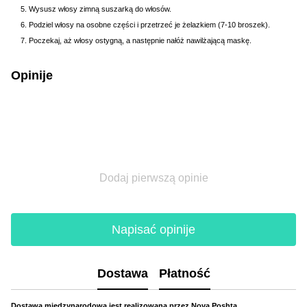
Wysusz włosy zimną suszarką do włosów.
Podziel włosy na osobne części i przetrzeć je żelazkiem (7-10 broszek).
Poczekaj, aż włosy ostygną, a następnie nałóż nawilżającą maskę.
Opinije
Dodaj pierwszą opinie
Napisać opinije
Dostawa
Płatność
Dostawa międzynarodowa jest realizowana przez Nova Poshta