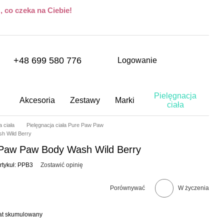
 co czeka na Ciebie!
+48 699 580 776
Logowanie
Pielęgnacja
Akcesoria
Zestawy
Marki
ciała
a ciała
Pielęgnacja ciała Pure Paw Paw
h Wild Berry
e Paw Paw Body Wash Wild Berry
rtykuł: PPB3
Zostawić opinię
Porównywać
W życzenia
bat skumulowany