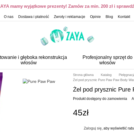
 ZAYA mamy wyjątkowe prezenty! Zamów za min. 200 zł i sprawdź,
O nas
Dostawa i płatność
Zwroty i reklamacje
Opinie
Blog
Kontakt
towanie i głęboka rekonstrukcja
Profesjonalny sprzęt do
włosów
włosów
Strona główna
Katalog
Pielęgnacj
Żel pod prysznic Pure Paw Paw Body Was
Żel pod prysznic Pur
Produkt dostępny do zamowienia
A
45zł
Zaloguj się
, aby wyświetlić ra
%