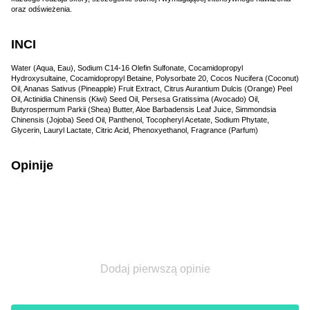
oraz odświeżenia.
INCI
Water (Aqua, Eau), Sodium C14-16 Olefin Sulfonate, Cocamidopropyl
Hydroxysultaine, Cocamidopropyl Betaine, Polysorbate 20, Cocos Nucifera (Coconut)
Oil, Ananas Sativus (Pineapple) Fruit Extract, Citrus Aurantium Dulcis (Orange) Peel
Oil, Actinidia Chinensis (Kiwi) Seed Oil, Persesa Gratissima (Avocado) Oil,
Butyrospermum Parkii (Shea) Butter, Aloe Barbadensis Leaf Juice, Simmondsia
Chinensis (Jojoba) Seed Oil, Panthenol, Tocopheryl Acetate, Sodium Phytate,
Glycerin, Lauryl Lactate, Citric Acid, Phenoxyethanol, Fragrance (Parfum)
Opinije
Dodaj pierwszą opinie