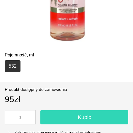
Pojemność, ml
532
Produkt dostępny do zamowienia
95zł
Kupić
Zaloguj się
, aby wyświetlić rabat skumulowany
%