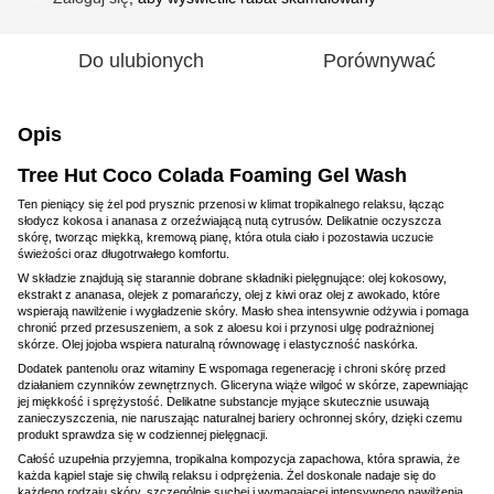
Do ulubionych
Porównywać
Opis
Tree Hut Coco Colada Foaming Gel Wash
Ten pieniący się żel pod prysznic przenosi w klimat tropikalnego relaksu, łącząc
słodycz kokosa i ananasa z orzeźwiającą nutą cytrusów. Delikatnie oczyszcza
skórę, tworząc miękką, kremową pianę, która otula ciało i pozostawia uczucie
świeżości oraz długotrwałego komfortu.
W składzie znajdują się starannie dobrane składniki pielęgnujące: olej kokosowy,
ekstrakt z ananasa, olejek z pomarańczy, olej z kiwi oraz olej z awokado, które
wspierają nawilżenie i wygładzenie skóry. Masło shea intensywnie odżywia i pomaga
chronić przed przesuszeniem, a sok z aloesu koi i przynosi ulgę podrażnionej
skórze. Olej jojoba wspiera naturalną równowagę i elastyczność naskórka.
Dodatek pantenolu oraz witaminy E wspomaga regenerację i chroni skórę przed
działaniem czynników zewnętrznych. Gliceryna wiąże wilgoć w skórze, zapewniając
jej miękkość i sprężystość. Delikatne substancje myjące skutecznie usuwają
zanieczyszczenia, nie naruszając naturalnej bariery ochronnej skóry, dzięki czemu
produkt sprawdza się w codziennej pielęgnacji.
Całość uzupełnia przyjemna, tropikalna kompozycja zapachowa, która sprawia, że
każda kąpiel staje się chwilą relaksu i odprężenia. Żel doskonale nadaje się do
każdego rodzaju skóry, szczególnie suchej i wymagającej intensywnego nawilżenia