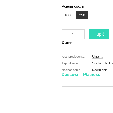
Pojemność, ml
1000
250
Kupić
Dane
Kraj producenta
Ukraina
Typ włosów
Suche
,
Uszko
Naznaczenia
Nawilżanie
Dostawa
Płatność