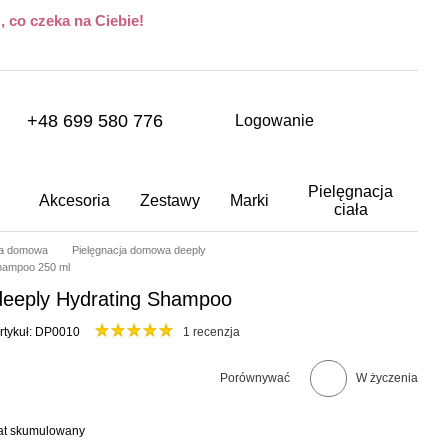
 co czeka na Ciebie!
+48 699 580 776
Logowanie
Pielęgnacja
Akcesoria
Zestawy
Marki
ciała
ja domowa
Pielęgnacja domowa deeply
Shampoo 250 ml
deeply Hydrating Shampoo
rtykuł: DP0010
1 recenzja
Porównywać
W życzenia
bat skumulowany