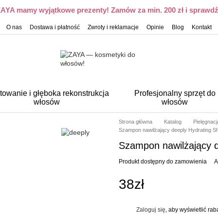
 ZAYA mamy wyjątkowe prezenty! Zamów za min. 200 zł i sprawdź,
O nas
Dostawa i płatność
Zwroty i reklamacje
Opinie
Blog
Kontakt
towanie i głęboka rekonstrukcja
Profesjonalny sprzęt do
włosów
włosów
Strona główna
Katalog
Pielęgnac
Szampon nawilżający deeply Hydrating 
Szampon nawilżający 
Produkt dostępny do zamowienia
A
38zł
Zaloguj się
, aby wyświetlić ra
%