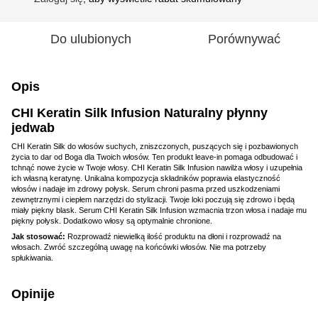
Do ulubionych
Porównywać
Opis
CHI Keratin Silk Infusion Naturalny płynny
jedwab
CHI Keratin Silk do włosów suchych, zniszczonych, puszących się i pozbawionych
życia to dar od Boga dla Twoich włosów. Ten produkt leave-in pomaga odbudować i
tchnąć nowe życie w Twoje włosy. CHI Keratin Silk Infusion nawilża włosy i uzupełnia
ich własną keratynę. Unikalna kompozycja składników poprawia elastyczność
włosów i nadaje im zdrowy połysk. Serum chroni pasma przed uszkodzeniami
zewnętrznymi i ciepłem narzędzi do stylizacji. Twoje loki poczują się zdrowo i będą
miały piękny blask. Serum CHI Keratin Silk Infusion wzmacnia trzon włosa i nadaje mu
piękny połysk. Dodatkowo włosy są optymalnie chronione.
Jak stosować:
Rozprowadź niewielką ilość produktu na dłoni i rozprowadź na
włosach. Zwróć szczególną uwagę na końcówki włosów. Nie ma potrzeby
spłukiwania.
Opinije