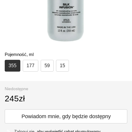
Pojemność, ml
355
177
59
15
Niedostępne
245zł
Powiadom mnie, gdy będzie dostępny
Zaloguj się
, aby wyświetlić rabat skumulowany
%