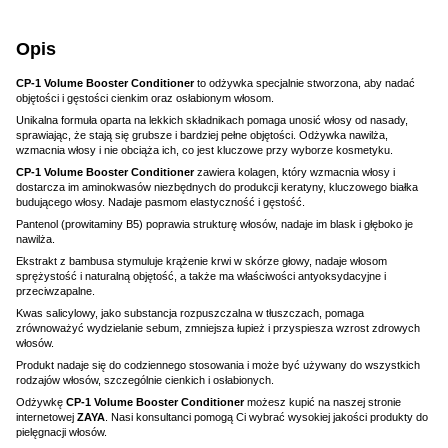
Opis
CP-1 Volume Booster Conditioner
to odżywka specjalnie stworzona, aby nadać
objętości i gęstości cienkim oraz osłabionym włosom.
Unikalna formuła oparta na lekkich składnikach pomaga unosić włosy od nasady,
sprawiając, że stają się grubsze i bardziej pełne objętości. Odżywka nawilża,
wzmacnia włosy i nie obciąża ich, co jest kluczowe przy wyborze kosmetyku.
CP-1 Volume Booster Conditioner
zawiera kolagen, który wzmacnia włosy i
dostarcza im aminokwasów niezbędnych do produkcji keratyny, kluczowego białka
budującego włosy. Nadaje pasmom elastyczność i gęstość.
Pantenol (prowitaminy B5) poprawia strukturę włosów, nadaje im blask i głęboko je
nawilża.
Ekstrakt z bambusa stymuluje krążenie krwi w skórze głowy, nadaje włosom
sprężystość i naturalną objętość, a także ma właściwości antyoksydacyjne i
przeciwzapalne.
Kwas salicylowy, jako substancja rozpuszczalna w tłuszczach, pomaga
zrównoważyć wydzielanie sebum, zmniejsza łupież i przyspiesza wzrost zdrowych
włosów.
Produkt nadaje się do codziennego stosowania i może być używany do wszystkich
rodzajów włosów, szczególnie cienkich i osłabionych.
Odżywkę
CP-1 Volume Booster Conditioner
możesz kupić na naszej stronie
internetowej
ZAYA
. Nasi konsultanci pomogą Ci wybrać wysokiej jakości produkty do
pielęgnacji włosów.