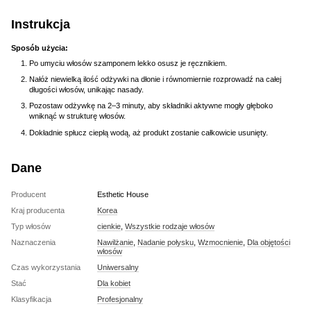
Instrukcja
Sposób użycia:
Po umyciu włosów szamponem lekko osusz je ręcznikiem.
Nałóż niewielką ilość odżywki na dłonie i równomiernie rozprowadź na całej
długości włosów, unikając nasady.
Pozostaw odżywkę na 2–3 minuty, aby składniki aktywne mogły głęboko
wniknąć w strukturę włosów.
Dokładnie spłucz ciepłą wodą, aż produkt zostanie całkowicie usunięty.
Dane
Producent
Esthetic House
Kraj producenta
Korea
Typ włosów
cienkie
,
Wszystkie rodzaje włosów
Naznaczenia
Nawilżanie
,
Nadanie połysku
,
Wzmocnienie
,
Dla objętości
włosów
Czas wykorzystania
Uniwersalny
Stać
Dla kobiet
Klasyfikacja
Profesjonalny