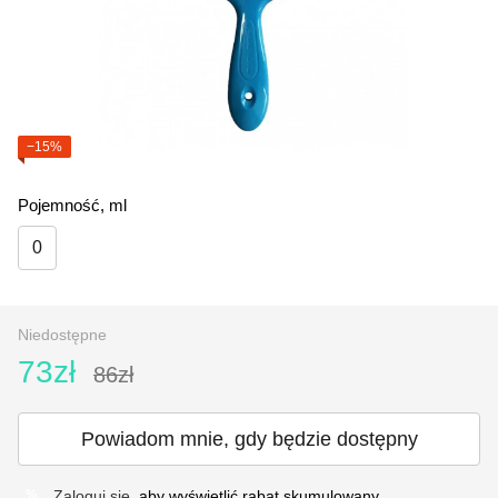
−15%
Pojemność, ml
0
Niedostępne
73zł
86zł
Powiadom mnie, gdy będzie dostępny
Zaloguj się
, aby wyświetlić rabat skumulowany
%