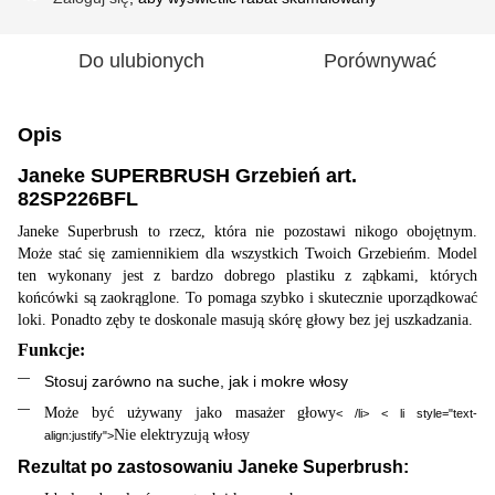
Do ulubionych
Porównywać
Opis
Janeke SUPERBRUSH Grzebień art.
82SP226BFL
Janeke Superbrush to rzecz, która nie pozostawi nikogo obojętnym.
Może stać się zamiennikiem dla wszystkich Twoich Grzebieńm. Model
ten wykonany jest z bardzo dobrego plastiku z ząbkami, których
końcówki są zaokrąglone. To pomaga szybko i skutecznie uporządkować
loki. Ponadto zęby te doskonale masują skórę głowy bez jej uszkadzania.
Funkcje:
Stosuj zarówno na suche, jak i mokre włosy
Może być używany jako masażer głowy
< /li> < li style="text-
Nie elektryzują włosy
align:justify">
Rezultat po zastosowaniu Janeke Superbrush: