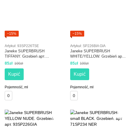
−15%
−15%
Artykuł: 93SP226TSE
Artykuł: SP226BIA GIA
Janeke SUPERBRUSH
Janeke SUPERBRUSH
TIFFANY. Grzebień арт.
WHITE/YELLOW. Grzebień арт.
93SP226TSE
SP226BIA GIA
85zł
85zł
100zł
100zł
Kupić
Kupić
Pojemność, ml
Pojemność, ml
0
0